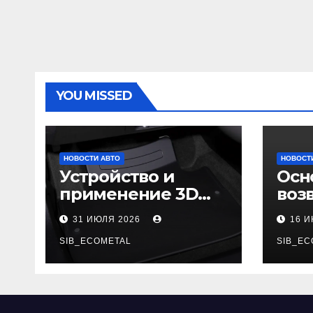
YOU MISSED
НОВОСТИ АВТО
НОВОСТ
Устройство и
Осн
применение 3D
воз
автомобильных
гар
31 ИЮЛЯ 2026
16 
ковриков
SIB_ECOMETAL
SIB_EC