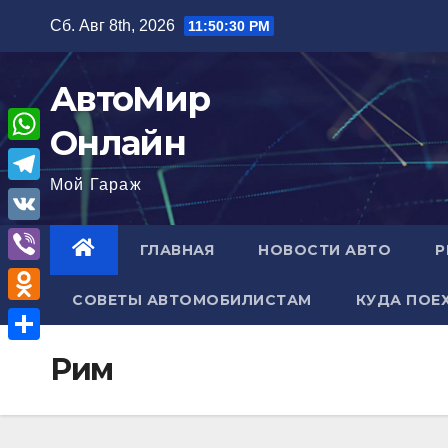
Перейти
Сб. Авг 8th, 2026
11:50:31 PM
к
содержимому
АвтоМир
Онлайн
W
Мой Гараж
h
T
a
e
V
ГЛАВНАЯ
НОВОСТИ АВТО
Р
t
l
K
V
s
e
СОВЕТЫ АВТОМОБИЛИСТАМ
КУДА ПОЕ
i
A
O
g
b
p
d
r
О
Рим
e
p
n
a
т
r
o
m
п
k