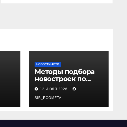
НОВОСТИ АВТО
Методы подбора
новостроек по
 и
заданным
12 ИЮЛЯ 2026
и
критериям
SIB_ECOMETAL