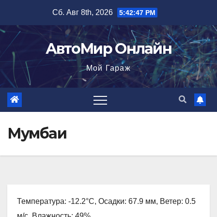
Перейти
Сб. Авг 8th, 2026
5:42:48 PM
к
содержимому
АвтоМир Онлайн
Мой Гараж
Мумбаи
Температура: -12.2°C, Осадки: 67.9 мм, Ветер: 0.5
м/с, Влажность: 49%