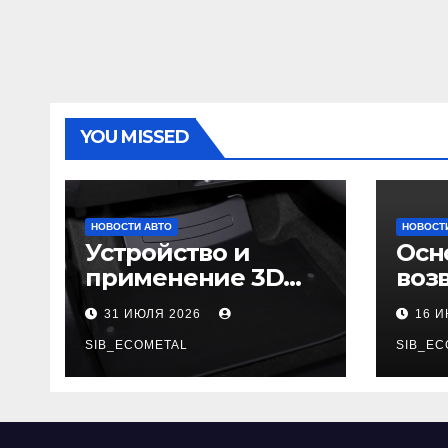
YOU MISSED
НОВОСТИ АВТО
НОВОСТ
Устройство и
Осн
применение 3D
воз
автомобильных
гар
31 ИЮЛЯ 2026
16 
ковриков
SIB_ECOMETAL
SIB_EC