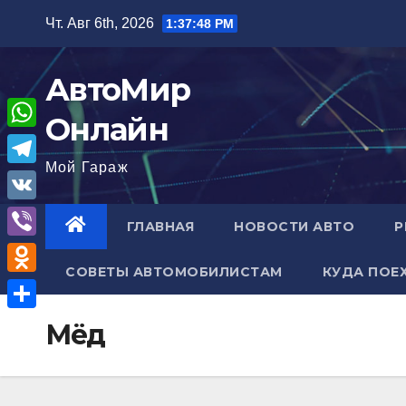
Перейти
Чт. Авг 6th, 2026
1:37:49 PM
к
содержимому
АвтоМир
Онлайн
W
Мой Гараж
h
T
a
e
V
ГЛАВНАЯ
НОВОСТИ АВТО
Р
t
l
K
V
s
e
СОВЕТЫ АВТОМОБИЛИСТАМ
КУДА ПОЕ
i
A
O
g
b
p
d
r
О
Мёд
e
p
n
a
т
r
o
m
п
k