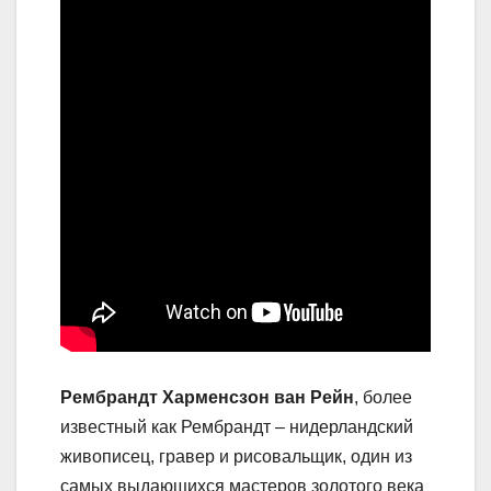
Рембрандт Харменсзон ван Рейн
, более
известный как Рембрандт – нидерландский
живописец, гравер и рисовальщик, один из
самых выдающихся мастеров золотого века