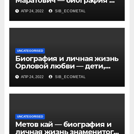
Маратович — биография и
достижения талантливого
АПР 24, 2022
SIB_ECOMETAL
российского политика и
бизнесмена
UNCATEGORISED
Биография и личная жизнь
Орловой любви — дети,
достижения, семейные
АПР 24, 2022
SIB_ECOMETAL
радости
UNCATEGORISED
Метов кай — биография и
личная жизнь знаменитого