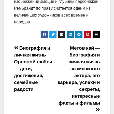
изображении эмоций и глубины персонажей.
Рембрандт по праву считается одним из
величайших художников всех времен и
народов.
Навигация
Биография и
Метов кай —
личная жизнь
биография и
по
Орловой любви
личная жизнь
записям
— дети,
знаменитого
достижения,
актера, его
семейные
карьера, успехи и
радости
секреты,
интересные
факты и фильмы