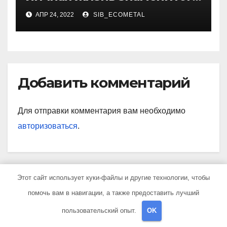
актера, его карьера, успехи
АПР 24, 2022
SIB_ECOMETAL
и секреты, интересные
факты и фильмы
Добавить комментарий
Для отправки комментария вам необходимо
авторизоваться
.
Этот сайт использует куки-файлы и другие технологии, чтобы
Поиск
помочь вам в навигации, а также предоставить лучший
пользовательский опыт.
OK
Поиск