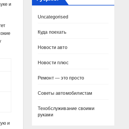
уке и
Uncategorised
тет
Куда поехать
сокие
у
Новости авто
Новости плюс
Ремонт — это просто
Советы автомобилистам
Техобслуживание своими
руками
кую и