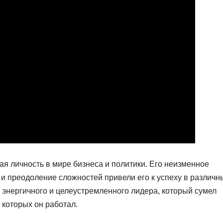
я личность в мире бизнеса и политики. Его неизменное
и преодоление сложностей привели его к успеху в различн
 энергичного и целеустремленного лидера, который сумел
 которых он работал.