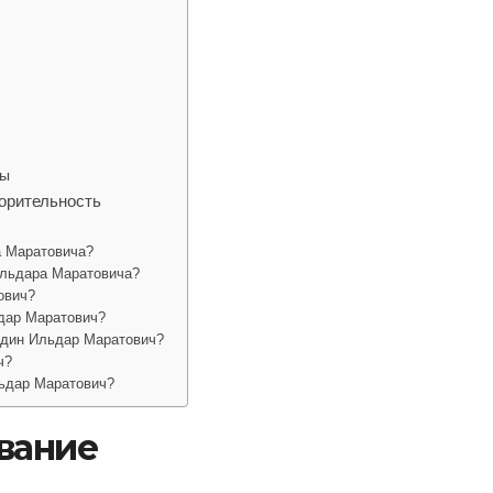
ты
орительность
а Маратовича?
Ильдара Маратовича?
ович?
дар Маратович?
рдин Ильдар Маратович?
ч?
ьдар Маратович?
вание