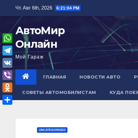
Перейти
Чт. Авг 6th, 2026
6:21:05 PM
к
содержимому
АвтоМир
Онлайн
W
Мой Гараж
h
T
a
e
V
ГЛАВНАЯ
НОВОСТИ АВТО
Р
t
l
K
V
s
e
СОВЕТЫ АВТОМОБИЛИСТАМ
КУДА ПОЕ
i
A
O
g
b
p
d
r
О
e
p
n
a
т
r
o
m
п
UNCATEGORISED
k