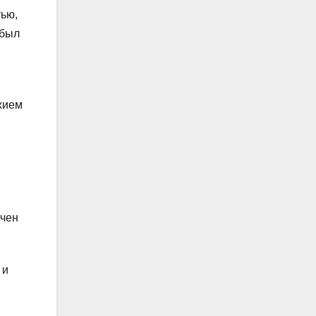
тью,
 был
жием
ечен
 и