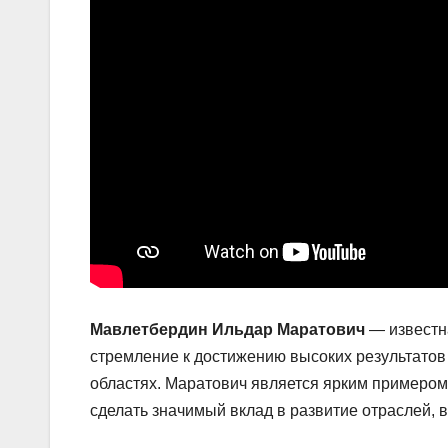
Мавлетбердин Ильдар Маратович
— известна
стремление к достижению высоких результатов 
областях. Маратович является ярким примером
сделать значимый вклад в развитие отраслей, в