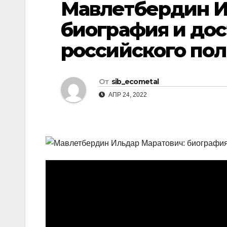
Мавлетбердин И
р
l
а
биография и до
a
в
российского пол
s
и
s
т
n
От
sib_ecometal
ь
i
АПР 24, 2022
k
i