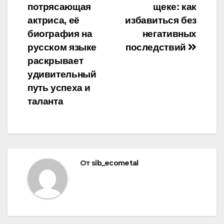
по
потрясающая
щеке: как
записям
актриса, её
избавиться без
биография на
негативных
русском языке
последствий
раскрывает
удивительный
путь успеха и
таланта
От
sib_ecometal