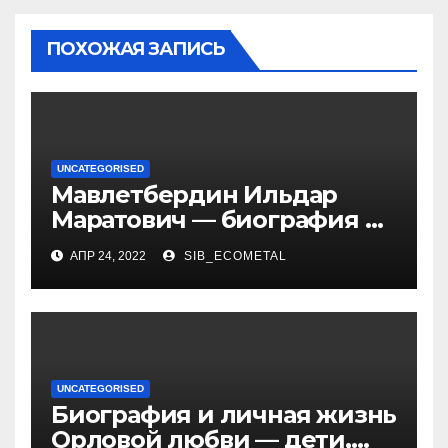
ПОХОЖАЯ ЗАПИСЬ
UNCATEGORISED
Мавлетбердин Ильдар
Маратович — биография и
достижения талантливого
АПР 24, 2022
SIB_ECOMETAL
российского политика и
бизнесмена
UNCATEGORISED
Биография и личная жизнь
Орловой любви — дети,