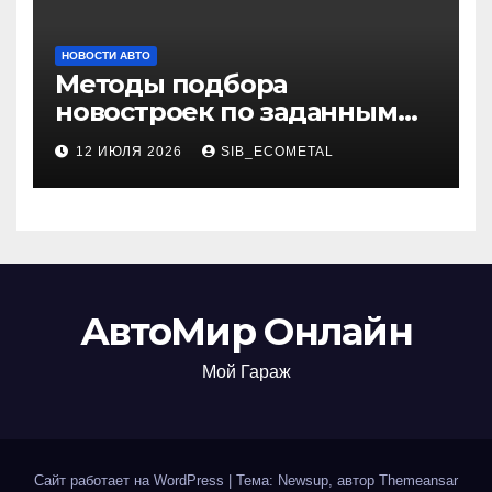
НОВОСТИ АВТО
Методы подбора
новостроек по заданным
критериям
12 ИЮЛЯ 2026
SIB_ECOMETAL
АвтоМир Онлайн
Мой Гараж
Сайт работает на WordPress
|
Тема: Newsup, автор
Themeansar