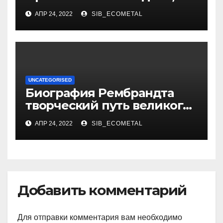
достижения, семейные
АПР 24, 2022
SIB_ECOMETAL
радости
UNCATEGORISED
Биография Рембрандта
творческий путь великого
художника
АПР 24, 2022
SIB_ECOMETAL
Добавить комментарий
Для отправки комментария вам необходимо