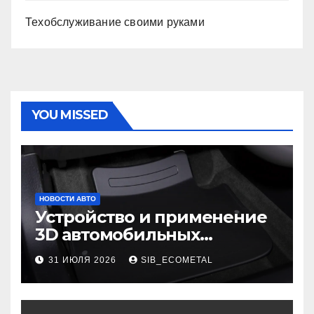
Техобслуживание своими руками
YOU MISSED
НОВОСТИ АВТО
Устройство и применение
3D автомобильных
ковриков
31 ИЮЛЯ 2026
SIB_ECOMETAL