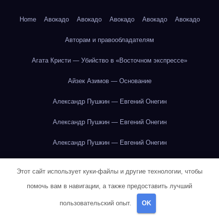
Home
Авокадо
Авокадо
Авокадо
Авокадо
Авокадо
Авторам и правообладателям
Агата Кристи — Убийство в «Восточном экспрессе»
Айзек Азимов — Основание
Александр Пушкин — Евгений Онегин
Александр Пушкин — Евгений Онегин
Александр Пушкин — Евгений Онегин
Александр Пушкин — Евгений Онегин
Этот сайт использует куки-файлы и другие технологии, чтобы
Александр Пушкин — Евгений Онегин
помочь вам в навигации, а также предоставить лучший
пользовательский опыт.
OK
Александр Пушкин — Евгений Онегин