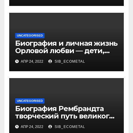
российского политика и
бизнесмена
UNCATEGORISED
Биография и личная жизнь
Орловой любви — дети,
достижения, семейные
АПР 24, 2022
SIB_ECOMETAL
радости
UNCATEGORISED
Биография Рембрандта
творческий путь великого
художника
АПР 24, 2022
SIB_ECOMETAL