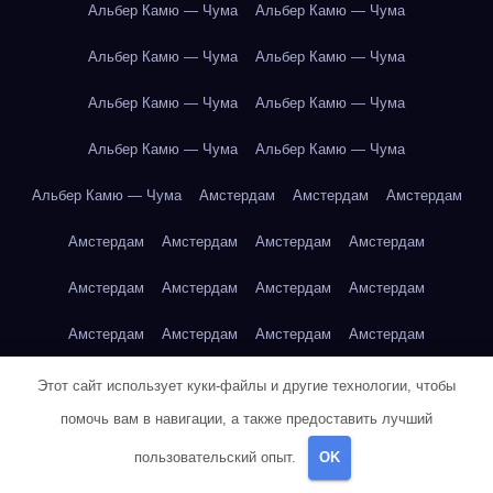
Альбер Камю — Чума
Альбер Камю — Чума
Альбер Камю — Чума
Альбер Камю — Чума
Альбер Камю — Чума
Альбер Камю — Чума
Альбер Камю — Чума
Альбер Камю — Чума
Альбер Камю — Чума
Амстердам
Амстердам
Амстердам
Амстердам
Амстердам
Амстердам
Амстердам
Амстердам
Амстердам
Амстердам
Амстердам
Амстердам
Амстердам
Амстердам
Амстердам
Амстердам
Амстердам
Амстердам
Амстердам
Этот сайт использует куки-файлы и другие технологии, чтобы
помочь вам в навигации, а также предоставить лучший
Амстердам
Амстердам
Амстердам
Амстердам
пользовательский опыт.
OK
Амстердам
Амстердам
Амстердам
Амстердам