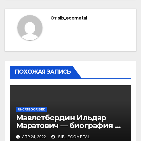
От
sib_ecometal
ПОХОЖАЯ ЗАПИСЬ
UNCATEGORISED
Мавлетбердин Ильдар
Маратович — биография и
достижения талантливого
АПР 24, 2022
SIB_ECOMETAL