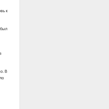
вь к
 был
в
о. В
сло