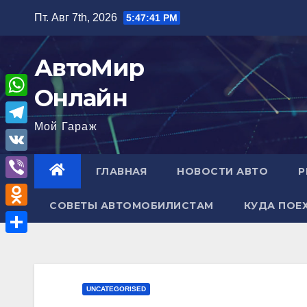
Перейти
Пт. Авг 7th, 2026
5:47:42 PM
к
содержимому
АвтоМир
Онлайн
W
Мой Гараж
h
T
a
e
V
ГЛАВНАЯ
НОВОСТИ АВТО
Р
t
l
K
V
s
e
СОВЕТЫ АВТОМОБИЛИСТАМ
КУДА ПОЕ
i
A
O
g
b
p
d
r
О
e
p
n
a
т
r
o
m
п
UNCATEGORISED
k