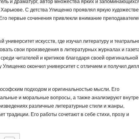
ель и драматург, автор множества ярких и запоминающихс
е Харькове. С детства Улищенко проявлял яркую художеств
. Его первые сочинения привлекли внимание преподавателе
 университет искусств, где изучал литературу и театральн
ковать свои произведения в литературных журналах и газета
среди читателей и критиков благодаря своей оригинальной
у Улищенко окончил университет с отличием и получил дип
лософским подходом и оригинальностью мысли. Его
иальные и моральные вопросы, а также анализируют внутр
роизведениях различные литературные стили и жанры,
 традиции. Его работы сочетают в себе стихи, прозу и