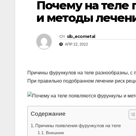
Почему на теле
р
l
а
и методы лечен
a
в
s
и
От
sib_ecometal
s
т
АПР 22, 2022
n
ь
i
k
Причины фурункулов на теле разнообразны, с 
i
При правильно подобранном лечении риск рец
Содержание
Причины появления фурункулов на теле
Внешние