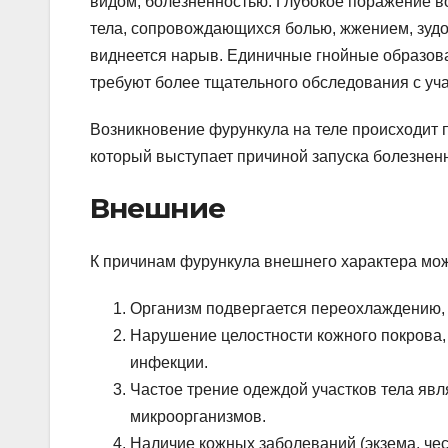
видом, болезненностью. Глубокое поражение 
тела, сопровождающихся болью, жжением, зудо
виднеется нарыв. Единичные гнойные образов
требуют более тщательного обследования с уча
Возникновение фурункула на теле происходит 
который выступает причиной запуска болезнен
Внешние
К причинам фурункула внешнего характера мож
Организм подвергается переохлаждению,
Нарушение целостности кожного покрова,
инфекции.
Частое трение одеждой участков тела яв
микроорганизмов.
Наличие кожных заболеваний (экзема, че