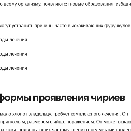
 всему организму, появляются новые образования, избави
могут устранить причины часто выскакивающих фурункулов
 формы проявления чириев
мало хлопот владельцу, требует комплексного лечения. Он
припухлым, размером с яйцо, поражением. Он может вскак
ках кожи, подвергающих частому трению предметами гардер