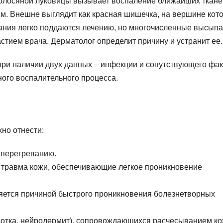
волосяной луковицы вызывает воспаление ближайших ткане
м. Внешне выглядит как красная шишечка, на вершине кот
ания легко поддаются лечению, но многочисленные высып
стием врача. Дерматолог определит причину и устранит ее.
при наличии двух данных – инфекции и сопутствующего фак
ного воспалительного процесса.
но отнести:
 перегреванию.
 травма кожи, обеспечивающие легкое проникновение
ляется причиной быстрого проникновения болезнетворных
сотка, нейродермит), сопровождающихся расчесыванием ко