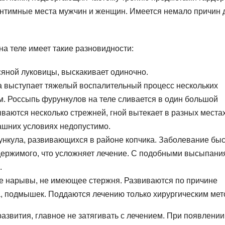
 интимные места мужчин и женщин. Имеется немало причин 
на теле имеет такие разновидности:
яной луковицы, выскакивает одиночно.
да выступает тяжелый воспалительный процесс нескольких
. Россыпь фурункулов на теле сливается в один большой
ваются несколько стрежней, гной вытекает в разных местах
ашних условиях недопустимо.
нкула, развивающихся в районе копчика. Заболевание бы
держимого, что усложняет лечение. С подобными высыпан
.
е нарывы, не имеющее стержня. Развиваются по причине
а, подмышек. Поддаются лечению только хирургическим мет
развития, главное не затягивать с лечением. При появлении