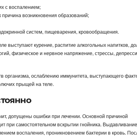
их с воспалением;
к причина возникновения образований;
ндокринной систем, пищеварения, кровообращения.
ле выступают курение, распитие алкогольных напитков, до
огий, физическое и нервное напряжение, стрессы, депресс
тв организма, ослаблению иммунитета, выступающего фак
олючих прыщей на теле.
стоянно
ачит, допущены ошибки при лечении. Основной причиной
ит при самостоятельном вскрытии гнойника. Выдавливание
лением воспаления, проникновением бактерии в кровь. Пос