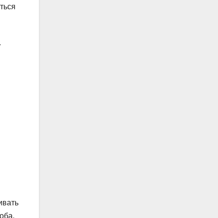
ться
.
ивать
оба.