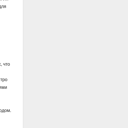
для
, что
стро
иями
одом.