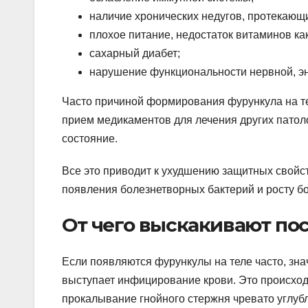
наличие хронических недугов, протекающ
плохое питание, недостаток витаминов ка
сахарный диабет;
нарушение функциональности нервной, э
Часто причиной формирования фурункула на те
прием медикаментов для лечения других патол
состояние.
Все это приводит к ухудшению защитных свойс
появления болезнетворных бактерий и росту б
От чего выскакивают по
Если появляются фурункулы на теле часто, зн
выступает инфицирование крови. Это происход
прокалывание гнойного стержня чревато углуб