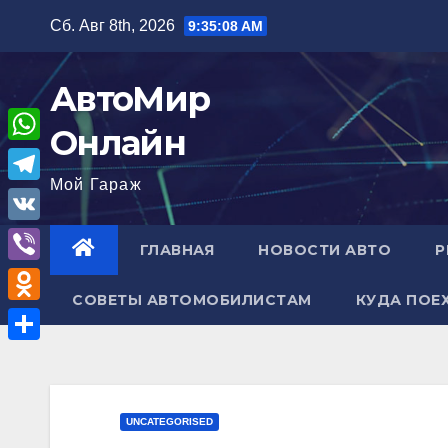
Перейти
Сб. Авг 8th, 2026
9:35:09 AM
к
содержимому
АвтоМир
Онлайн
W
Мой Гараж
h
T
a
e
V
ГЛАВНАЯ
НОВОСТИ АВТО
Р
t
l
K
V
s
e
СОВЕТЫ АВТОМОБИЛИСТАМ
КУДА ПОЕ
i
A
O
g
b
p
d
r
О
e
p
n
a
т
r
o
m
п
UNCATEGORISED
k