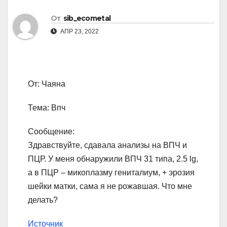
От
sib_ecometal
АПР 23, 2022
От: Чаяна
Тема: Впч
Сообщение:
Здравствуйте, сдавала анализы на ВПЧ и
ПЦР. У меня обнаружили ВПЧ 31 типа, 2.5 lg,
а в ПЦР – микоплазму гениталиум, + эрозия
шейки матки, сама я не рожавшая. Что мне
делать?
Источник