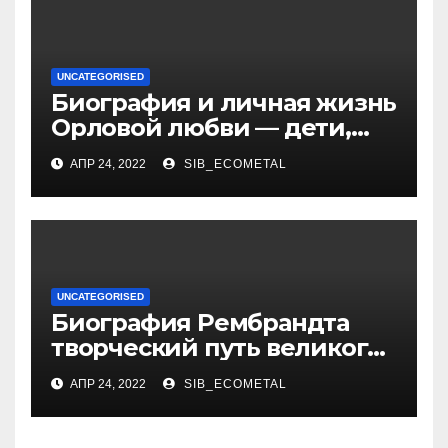
UNCATEGORISED
Биография и личная жизнь
Орловой любви — дети,
достижения, семейные
АПР 24, 2022
SIB_ECOMETAL
радости
UNCATEGORISED
Биография Рембрандта
творческий путь великого
художника
АПР 24, 2022
SIB_ECOMETAL