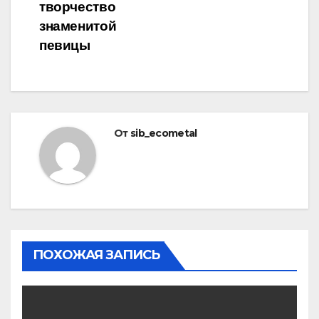
записям
творчество
знаменитой
певицы
От
sib_ecometal
ПОХОЖАЯ ЗАПИСЬ