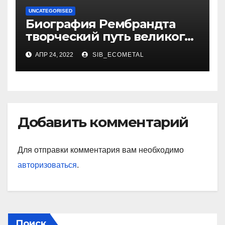
UNCATEGORISED
Биография Рембрандта
творческий путь великого
художника
АПР 24, 2022
SIB_ECOMETAL
Добавить комментарий
Для отправки комментария вам необходимо
авторизоваться
.
Поиск