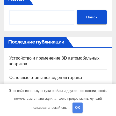
Поиск
Последние публикации
Устройство и применение 3D автомобильных
ковриков
Основные этапы возведения гаража
Этот сайт использует куки-файлы и другие технологии, чтобы
Кроссовер Ситирей: комплектации и
характеристики
помочь вам в навигации, а также предоставить лучший
пользовательский опыт.
OK
Методы подбора новостроек по заданным