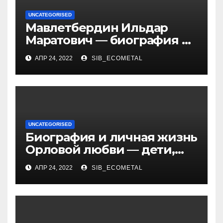
UNCATEGORISED
Мавлетбердин Ильдар
Маратович — биография и
достижения талантливого
АПР 24, 2022
SIB_ECOMETAL
российского политика и
бизнесмена
UNCATEGORISED
Биография и личная жизнь
Орловой любви — дети,
достижения, семейные
АПР 24, 2022
SIB_ECOMETAL
радости