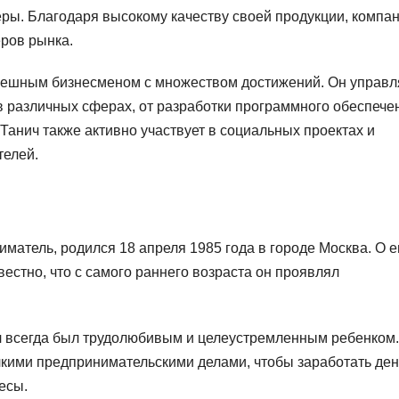
ры. Благодаря высокому качеству своей продукции, компа
еров рынка.
пешным бизнесменом с множеством достижений. Он управл
 в различных сферах, от разработки программного обеспече
анич также активно участвует в социальных проектах и
телей.
матель, родился 18 апреля 1985 года в городе Москва. О е
вестно, что с самого раннего возраста он проявлял
л всегда был трудолюбивым и целеустремленным ребенком
кими предпринимательскими делами, чтобы заработать ден
есы.