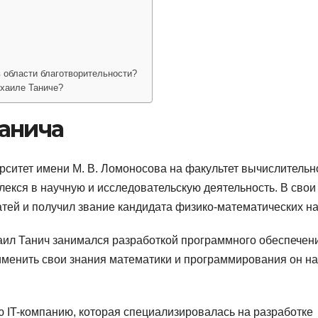
 области благотворительности?
ихаиле Таниче?
анича
рситет имени М. В. Ломоносова на факультет вычислительн
лекся в научную и исследовательскую деятельность. В свои
атей и получил звание кандидата физико-математических на
аил Танич занимался разработкой программного обеспечен
именить свои знания математики и программирования он н
ю IT-компанию, которая специализировалась на разработке