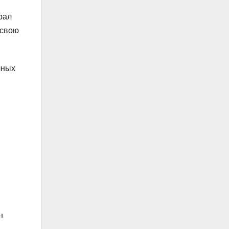
рал
 свою
чных
н