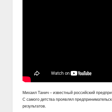
Михаил Танич – известный российский предприн
С самого детства проявлял предпринимательск
результатов.