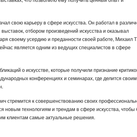
выставках, что позволило ему получить ценный опыт и
чал свою карьеру в сфере искусства. Он работал в различ
й выставок, отбором произведений искусства и оказывал
аря своему усердию и преданности своей работе, Михаил 
сейчас является одним из ведущих специалистов в сфере
ликаций о искусстве, которые получили признание критико
ждународных конференциях и семинарах, где делится своим
н.
нич стремится к совершенствованию своих профессиональ
ся новым технологиям и трендам в сфере искусства, чтобы
воим клиентам самые актуальные решения.