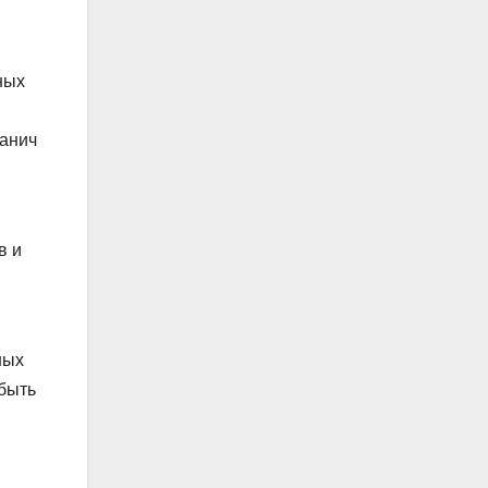
ных
Танич
в и
ных
 быть