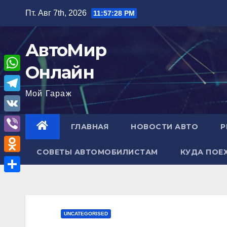
Перейти
Пт. Авг 7th, 2026
11:57:29 PM
к
содержимому
АвтоМир
Онлайн
W
Мой Гараж
h
T
a
e
V
ГЛАВНАЯ
НОВОСТИ АВТО
Р
t
l
K
V
s
e
СОВЕТЫ АВТОМОБИЛИСТАМ
КУДА ПОЕ
i
A
O
g
b
p
d
r
О
e
p
n
a
т
r
o
m
п
UNCATEGORISED
k