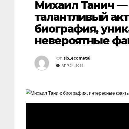
Михаил Танич —
р
l
а
талантливый ак
a
в
биография, уни
s
и
s
невероятные фа
т
n
ь
i
От
sib_ecometal
k
АПР 24, 2022
i