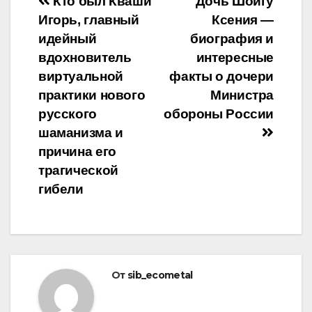
Навигация
Кто был Кваши
Дочь Шойгу
Игорь, главный
Ксения —
по
идейный
биография и
записям
вдохновитель
интересные
виртуальной
факты о дочери
практики нового
Министра
русского
обороны России
шаманизма и
причина его
трагической
гибели
От
sib_ecometal