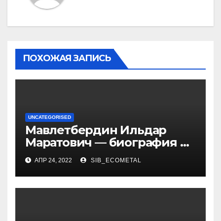
ПОХОЖАЯ ЗАПИСЬ
UNCATEGORISED
Мавлетбердин Ильдар
Маратович — биография и
достижения талантливого
АПР 24, 2022
SIB_ECOMETAL
российского политика и
бизнесмена