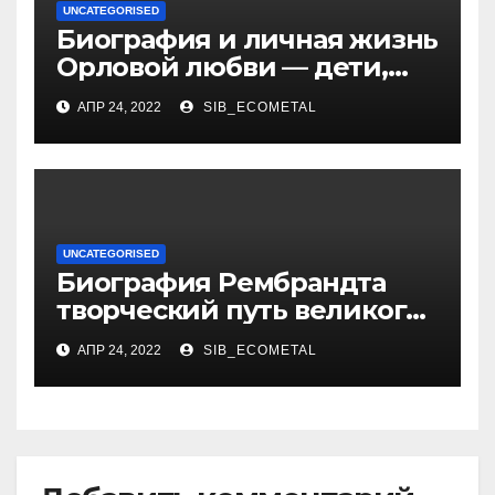
UNCATEGORISED
Биография и личная жизнь
Орловой любви — дети,
достижения, семейные
АПР 24, 2022
SIB_ECOMETAL
радости
UNCATEGORISED
Биография Рембрандта
творческий путь великого
художника
АПР 24, 2022
SIB_ECOMETAL