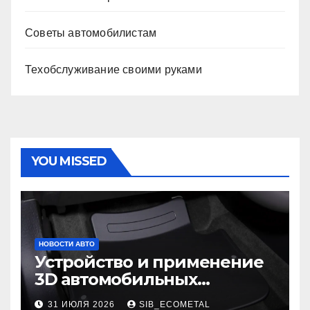
Советы автомобилистам
Техобслуживание своими руками
YOU MISSED
НОВОСТИ АВТО
Устройство и применение
3D автомобильных
ковриков
31 ИЮЛЯ 2026
SIB_ECOMETAL