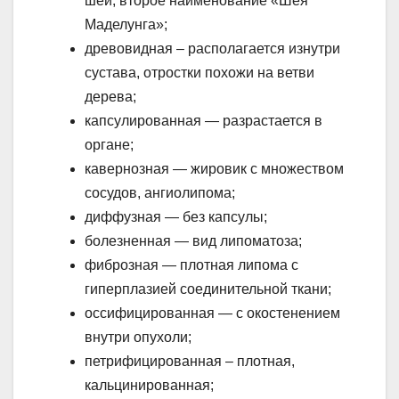
шеи, второе наименование «Шея
Маделунга»;
древовидная – располагается изнутри
сустава, отростки похожи на ветви
дерева;
капсулированная — разрастается в
органе;
кавернозная — жировик с множеством
сосудов, ангиолипома;
диффузная — без капсулы;
болезненная — вид липоматоза;
фиброзная — плотная липома с
гиперплазией соединительной ткани;
оссифицированная — с окостенением
внутри опухоли;
петрифицированная – плотная,
кальцинированная;