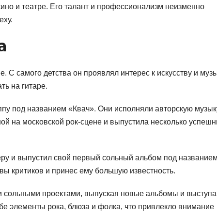
ино и театре. Его талант и профессионализм неизменно
еху.
а
. С самого детства он проявлял интерес к искусству и музы
ть на гитаре.
ппу под названием «Квач». Они исполняли авторскую музык
рной на московской рок-сцене и выпустила несколько успеш
еру и выпустил свой первый сольный альбом под название
ы критиков и принес ему большую известность.
и сольными проектами, выпуская новые альбомы и выступа
ебе элементы рока, блюза и фолка, что привлекло внимание