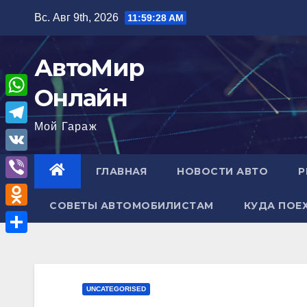
Перейти
Вс. Авг 9th, 2026
11:59:29 AM
к
содержимому
АвтоМир
Онлайн
W
Мой Гараж
h
T
a
e
V
ГЛАВНАЯ
НОВОСТИ АВТО
Р
t
l
K
V
s
e
СОВЕТЫ АВТОМОБИЛИСТАМ
КУДА ПОЕ
i
A
O
g
b
p
d
r
О
e
p
n
a
т
r
o
m
п
UNCATEGORISED
k