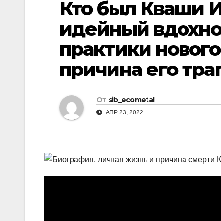
Кто был Кваши И
р
l
а
идейный вдохно
a
в
практики нового
s
и
s
причина его тра
т
n
ь
i
От
sib_ecometal
k
АПР 23, 2022
i