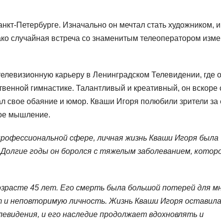
нкт-Петербурге. Изначально он мечтал стать художником, и
ако случайная встреча со знаменитым телеоператором изм
телевизионную карьеру в Ленинградском Телевидении, где 
венной гимнастике. Талантливый и креативный, он вскоре 
л свое обаяние и юмор. Кваши Игоря полюбили зрители за 
ное мышление.
 профессиональной сфере, личная жизнь Кваши Игоря была
Долгие годы он боролся с тяжелым заболеванием, котор
возрасте 45 лет. Его смерть была большой потерей для м
т и неповторимую личность. Жизнь Кваши Игоря оставил
левидения, и его наследие продолжает вдохновлять и