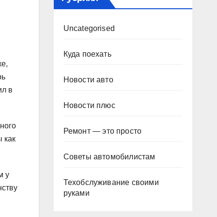
Uncategorised
Куда поехать
ке,
рь
Новости авто
ил в
Новости плюс
тного
Ремонт — это просто
 как
Советы автомобилистам
м у
Техобслуживание своими
нству
руками