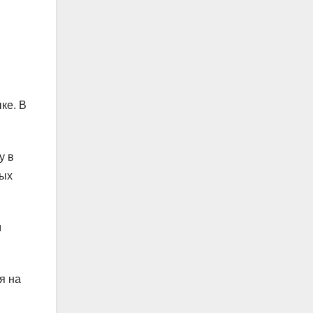
ке. В
у в
ных
м
я на