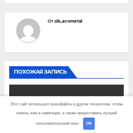
От
sib_ecometal
ПОХОЖАЯ ЗАПИСЬ
Этот сайт использует куки-файлы и другие технологии, чтобы
UNCATEGORISED
помочь вам в навигации, а также предоставить лучший
Мавлетбердин Ильдар
Маратович — биография и
пользовательский опыт.
OK
достижения талантливого