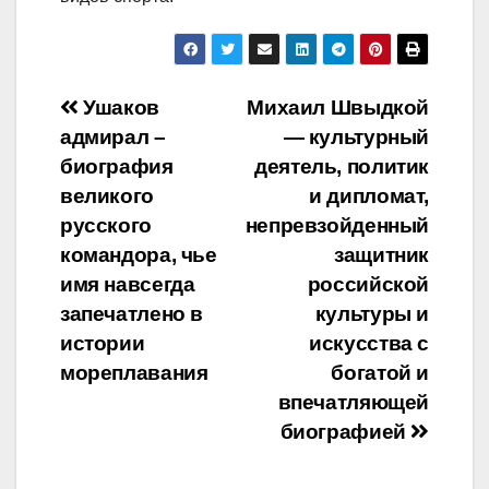
Навигация
Ушаков
Михаил Швыдкой
адмирал –
— культурный
по
биография
деятель, политик
записям
великого
и дипломат,
русского
непревзойденный
командора, чье
защитник
имя навсегда
российской
запечатлено в
культуры и
истории
искусства с
мореплавания
богатой и
впечатляющей
биографией