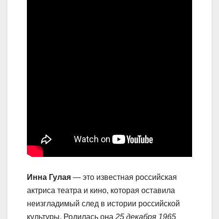
Инна Гулая
— это известная российская
актриса театра и кино, которая оставила
неизгладимый след в истории российской
культуры. Родилась она
25 декабря 1965