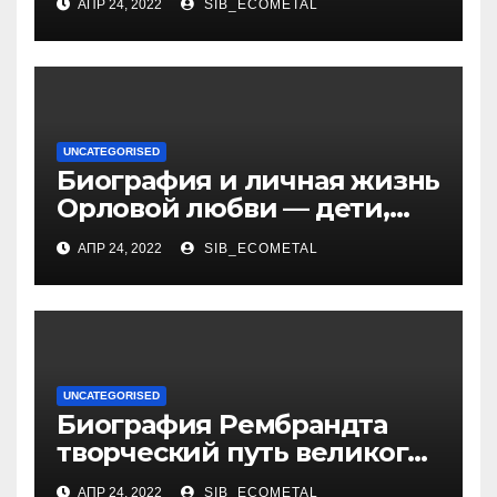
АПР 24, 2022
SIB_ECOMETAL
российского политика и
бизнесмена
UNCATEGORISED
Биография и личная жизнь
Орловой любви — дети,
достижения, семейные
АПР 24, 2022
SIB_ECOMETAL
радости
UNCATEGORISED
Биография Рембрандта
творческий путь великого
художника
АПР 24, 2022
SIB_ECOMETAL