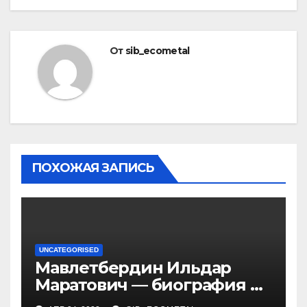
От
sib_ecometal
ПОХОЖАЯ ЗАПИСЬ
UNCATEGORISED
Мавлетбердин Ильдар
Маратович — биография и
достижения талантливого