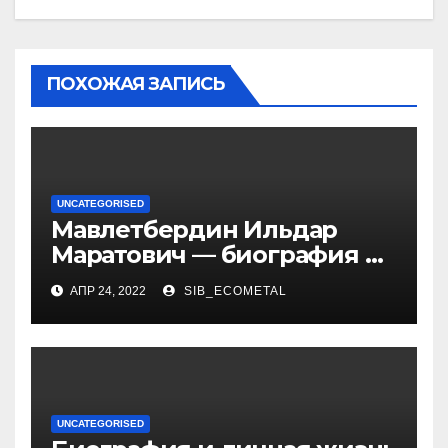
ПОХОЖАЯ ЗАПИСЬ
UNCATEGORISED
Мавлетбердин Ильдар
Маратович — биография и
достижения талантливого
АПР 24, 2022
SIB_ECOMETAL
российского политика и
бизнесмена
UNCATEGORISED