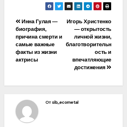
Навигация
Инна Гулая —
Игорь Христенко
биография,
— открытость
по
причина смерти и
личной жизни,
записям
самые важные
благотворительн
факты из жизни
ость и
актрисы
впечатляющие
достижения
От
sib_ecometal