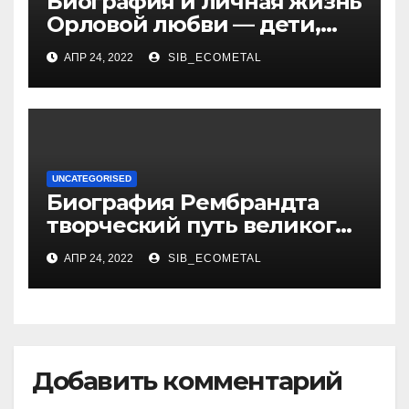
Биография и личная жизнь
Орловой любви — дети,
достижения, семейные
АПР 24, 2022
SIB_ECOMETAL
радости
UNCATEGORISED
Биография Рембрандта
творческий путь великого
художника
АПР 24, 2022
SIB_ECOMETAL
Добавить комментарий