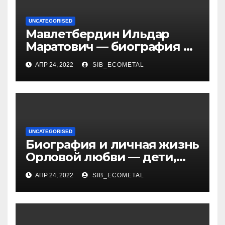
UNCATEGORISED
Мавлетбердин Ильдар
Маратович — биография и
достижения талантливого
АПР 24, 2022
SIB_ECOMETAL
российского политика и
бизнесмена
UNCATEGORISED
Биография и личная жизнь
Орловой любви — дети,
достижения, семейные
АПР 24, 2022
SIB_ECOMETAL
радости