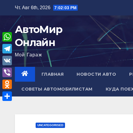
Перейти
Чт. Авг 6th, 2026
7:02:04 PM
к
содержимому
АвтоМир
Онлайн
W
Мой Гараж
h
T
a
e
V
ГЛАВНАЯ
НОВОСТИ АВТО
Р
t
l
K
V
s
e
СОВЕТЫ АВТОМОБИЛИСТАМ
КУДА ПОЕ
i
A
O
g
b
p
d
r
О
e
p
n
a
т
r
o
m
п
UNCATEGORISED
k