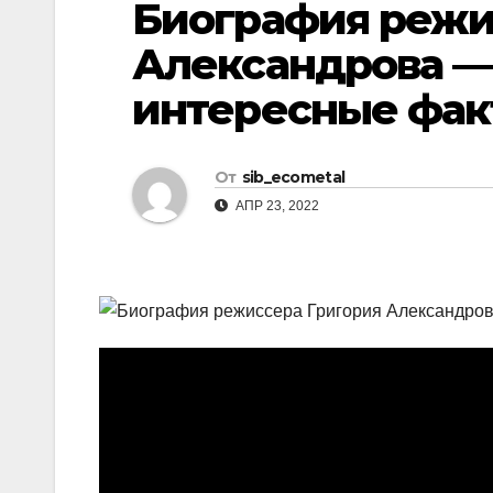
Биография режи
р
l
а
Александрова —
a
в
интересные фа
s
и
s
т
n
От
sib_ecometal
ь
i
АПР 23, 2022
k
i