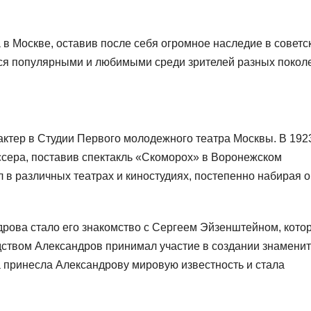
 в Москве, оставив после себя огромное наследие в советс
тся популярными и любимыми среди зрителей разных покол
актер в Студии Первого молодежного театра Москвы. В 192
ссера, поставив спектакль «Скоморох» в Воронежском
л в различных театрах и киностудиях, постепенно набирая 
рова стало его знакомство с Сергеем Эйзенштейном, кото
одством Александров принимал участие в создании знаменит
 принесла Александрову мировую известность и стала