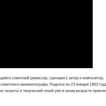
ийся советский режиссер, сценарист, актер и композитор,
 советского кинематографа. Родился он 23 января 1903 год
ые таланты и творческий гений уже в юном возрасте привле