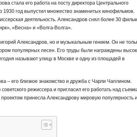
ва стала его работа на посту директора Центрального
по 1930 год выпустил множество знаменитых кинофильмов.
иссерская деятельность. Александров снял более 30 фильм
ирк», «Весна» и «Волга-Волга».
игорий Александров, но и музыкальным гением. Он не толь
тором популярных песен. Его труды были награждены высо
егодня называют улицу в Москве и одну из площадей в
а – его близкое знакомство и дружба с Чарли Чаплином.
 советского режиссера и пригласил его работать над съем
м проектом принесла Александрову мировую популярность 