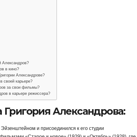
й Александров?
ов в кино?
Григории Александрове?
в своей карьере?
ров за свои фильмы?
дров в карьере режиссера?
 Григория Александрова:
 Эйзенштейном и присоединился к его студии
ильмами «Старое и новое» (1929) и «Октябрь» (1928), где