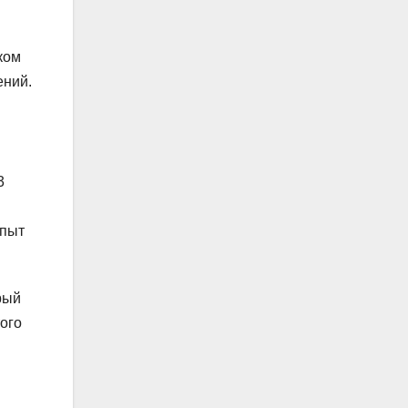
ком
ений.
3
опыт
рый
ого