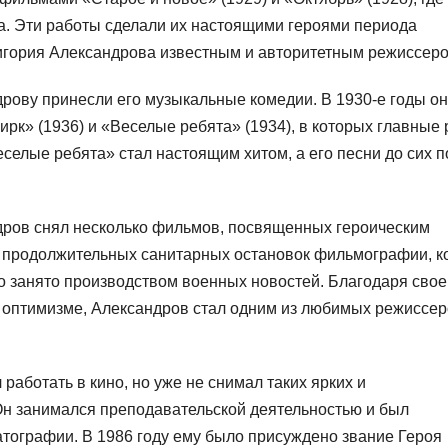
а. Эти работы сделали их настоящими героями периода
ригория Александрова известным и авторитетным режиссеро
рову принесли его музыкальные комедии. В 1930-е годы он
ирк» (1936) и «Веселые ребята» (1934), в которых главные
елые ребята» стал настоящим хитом, а его песни до сих п
дров снял несколько фильмов, посвященных героическим
од продолжительных санитарных остановок фильмографии, к
 занято производством военных новостей. Благодаря сво
 оптимизме, Александров стал одним из любимых режиссе
аботать в кино, но уже не снимал таких ярких и
Он занимался преподавательской деятельностью и был
атографии. В 1986 году ему было присуждено звание Героя