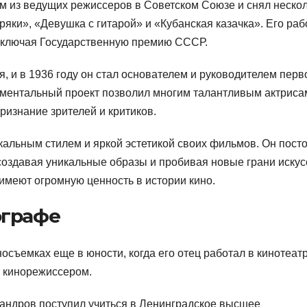
м из ведущих режиссеров в Советском Союзе и снял неско
яки», «Девушка с гитарой» и «Кубанская казачка». Его ра
включая Государственную премию СССР.
 и в 1936 году он стал основателем и руководителем перв
иментальный проект позволил многим талантливым актриса
признание зрителей и критиков.
кальным стилем и яркой эстетикой своих фильмов. Он пост
оздавая уникальные образы и пробивая новые грани искус
имеют огромную ценность в истории кино.
ографе
съемках еще в юности, когда его отец работал в кинотеатр
ь кинорежиссером.
андров поступил учиться в Ленинградское высшее