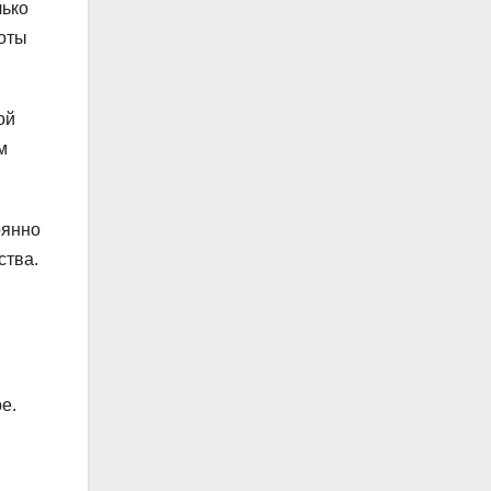
лько
боты
ой
м
оянно
ства.
е.