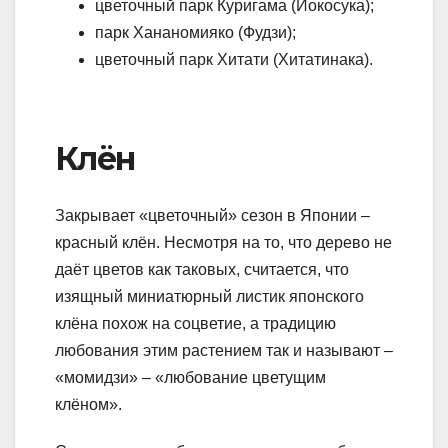
цветочный парк Куригама (Йокосука);
парк Хананомияко (Фудзи);
цветочный парк Хитати (Хитатинака).
Клён
Закрывает «цветочный» сезон в Японии –
красный клён. Несмотря на то, что дерево не
даёт цветов как таковых, считается, что
изящный миниатюрный листик японского
клёна похож на соцветие, а традицию
любования этим растением так и называют –
«момидзи» – «любование цветущим
клёном».