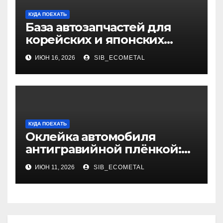
КУДА ПОЕХАТЬ
База автозапчастей для
корейских и японских
грузовиков
ИЮН 16, 2026
SIB_ECOMETAL
КУДА ПОЕХАТЬ
Оклейка автомобиля
антигравийной плёнкой:
методы нанесения, типы
ИЮН 11, 2026
SIB_ECOMETAL
материалов и
эксплуатационные
особенности