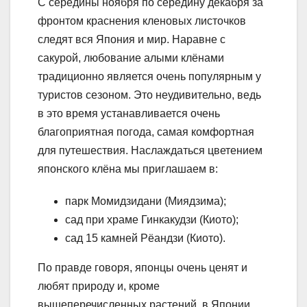
С середины ноября по середину декабря за
фронтом краснения кленовых листочков
следят вся Япония и мир. Наравне с
сакурой, любование алыми клёнами
традиционно является очень популярным у
туристов сезоном. Это неудивительно, ведь
в это время устанавливается очень
благоприятная погода, самая комфортная
для путешествия. Наслаждаться цветением
японского клёна мы приглашаем в:
парк Момидзидани (Миядзима);
сад при храме Гинкакудзи (Киото);
сад 15 камней Рёандзи (Киото).
По правде говоря, японцы очень ценят и
любят природу и, кроме
вышеперечисленных растений, в Японии