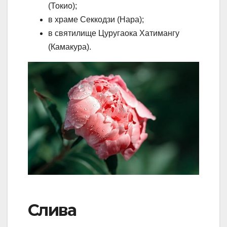
(Токио);
в храме Секкодзи (Нара);
в святилище Цуругаока Хатимангу
(Камакура).
Слива