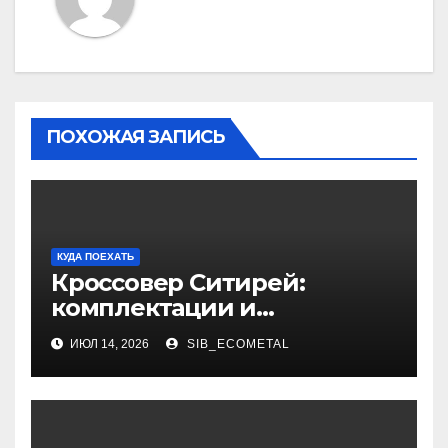
ПОХОЖАЯ ЗАПИСЬ
КУДА ПОЕХАТЬ
Кроссовер Ситирей:
комплектации и
характеристики
ИЮЛ 14, 2026
SIB_ECOMETAL