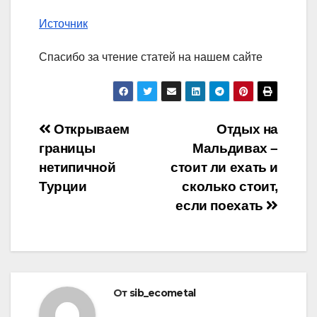
Источник
Спасибо за чтение статей на нашем сайте
Навигация
Открываем
Отдых на
границы
Мальдивах –
по
нетипичной
стоит ли ехать и
записям
Турции
сколько стоит,
если поехать
От
sib_ecometal