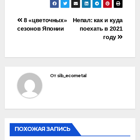
Навигация
8 «цветочных»
Непал: как и куда
сезонов Японии
поехать в 2021
по
году
записям
От
sib_ecometal
ПОХОЖАЯ ЗАПИСЬ