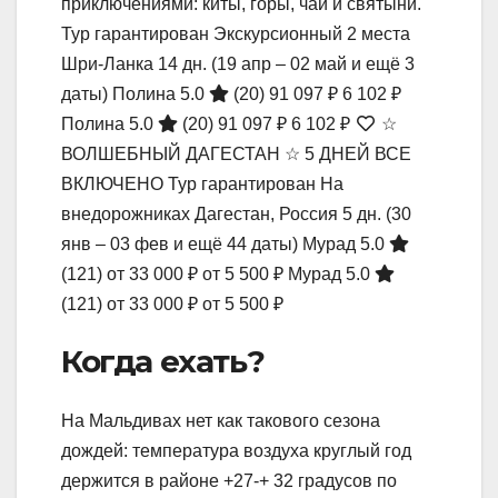
приключениями: киты, горы, чай и святыни.
Тур гарантирован Экскурсионный 2 места
Шри-Ланка
14 дн.
(19 апр – 02 май и ещё 3
даты)
Полина 5.0
(20)
91 097 ₽
6 102 ₽
Полина 5.0
(20)
91 097 ₽
6 102 ₽
☆
ВОЛШЕБНЫЙ ДАГЕСТАН ☆ 5 ДНЕЙ ВСЕ
ВКЛЮЧЕНО Тур гарантирован На
внедорожниках Дагестан, Россия
5 дн.
(30
янв – 03 фев и ещё 44 даты)
Мурад 5.0
(121)
от 33 000 ₽
от 5 500 ₽
Мурад 5.0
(121)
от 33 000 ₽
от 5 500 ₽
Когда ехать?
На Мальдивах нет как такового сезона
дождей: температура воздуха круглый год
держится в районе +27-+ 32 градусов по