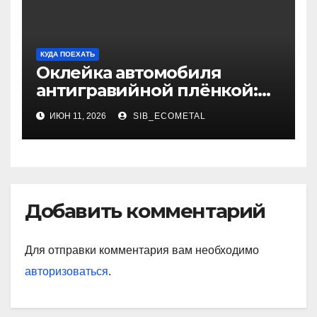
КУДА ПОЕХАТЬ
Оклейка автомобиля
антигравийной плёнкой:
методы нанесения, типы
ИЮН 11, 2026
SIB_ECOMETAL
материалов и
эксплуатационные
особенности
Добавить комментарий
Для отправки комментария вам необходимо
авторизоваться
.