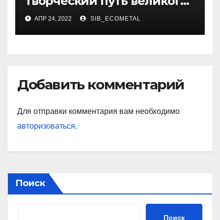
творческий путь великого
художника
АПР 24, 2022
SIB_ECOMETAL
Добавить комментарий
Для отправки комментария вам необходимо
авторизоваться
.
Поиск
Поиск