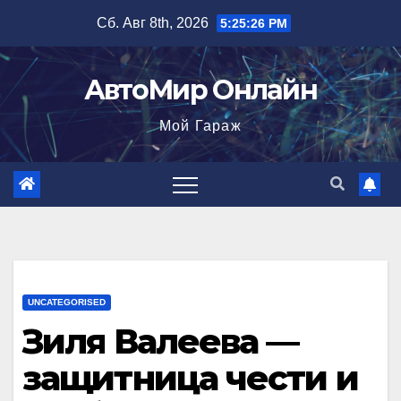
Перейти
Сб. Авг 8th, 2026
5:25:27 PM
к
содержимому
АвтоМир Онлайн
Мой Гараж
UNCATEGORISED
Зиля Валеева —
защитница чести и