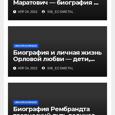
Маратович — биография и
достижения талантливого
АПР 24, 2022
SIB_ECOMETAL
российского политика и
бизнесмена
UNCATEGORISED
Биография и личная жизнь
Орловой любви — дети,
достижения, семейные
АПР 24, 2022
SIB_ECOMETAL
радости
UNCATEGORISED
Биография Рембрандта