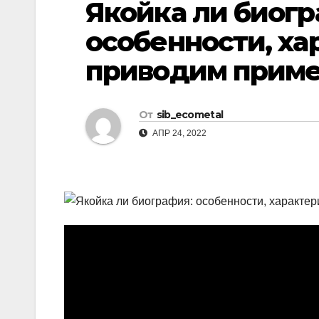
Якойка ли биог
р
l
а
особенности, ха
a
в
приводим прим
s
и
s
т
n
От
sib_ecometal
ь
i
АПР 24, 2022
k
i