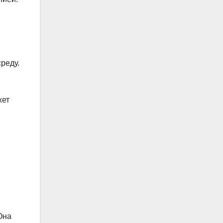
реду.
жет
Она