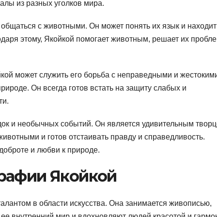
алы из разных уголков мира.
 общаться с животными. Он может понять их язык и находит
даря этому, Якойкой помогает животным, решает их пробл
кой может служить его борьба с неправедными и жестоким
ироде. Он всегда готов встать на защиту слабых и
ти.
док и необычных событий. Он является удивительным творц
ивотными и готов отстаивать правду и справедливость.
доброте и любви к природе.
рафии Якойкой
алантом в области искусства. Она занимается живописью,
 ее внутренний мир и вдохновляют людей красотой и гармо