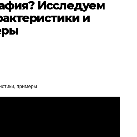
рафия? Исследуем
рактеристики и
еры