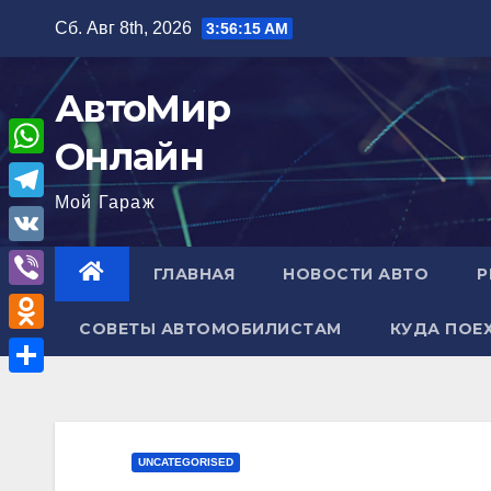
Перейти
Сб. Авг 8th, 2026
3:56:16 AM
к
содержимому
АвтоМир
Онлайн
W
Мой Гараж
h
T
a
e
V
ГЛАВНАЯ
НОВОСТИ АВТО
Р
t
l
K
V
s
e
СОВЕТЫ АВТОМОБИЛИСТАМ
КУДА ПОЕ
i
A
O
g
b
p
d
r
О
e
p
n
a
т
r
o
m
п
UNCATEGORISED
k