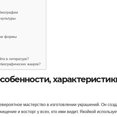
 биографии
 культуры
ные формы
йти в литературе?
х биографических жанров?
собенности, характеристик
евероятное мастерство в изготовлении украшений. Он созд
щение и восторг у всех, кто ими видит. Якойкой используе