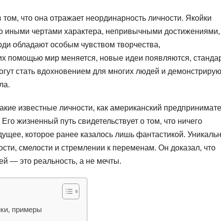
том, что она отражает неординарность личности. Якойки
но иными чертами характера, непривычными достижениями,
юди обладают особым чувством творчества,
их помощью мир меняется, новые идеи появляются, станда
огут стать вдохновением для многих людей и демонстрируют
ла.
акие известные личности, как американский предпринимат
 Его жизненный путь свидетельствует о том, что ничего
дущее, которое ранее казалось лишь фантастикой. Уникаль
сти, смелости и стремлении к переменам. Он доказал, что
ей — это реальность, а не мечты.
ики, примеры