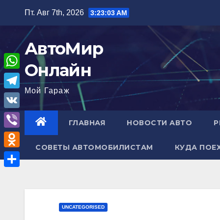
Перейти
Пт. Авг 7th, 2026
3:23:04 AM
к
содержимому
АвтоМир
Онлайн
W
Мой Гараж
h
T
a
e
V
ГЛАВНАЯ
НОВОСТИ АВТО
Р
t
l
K
V
s
e
СОВЕТЫ АВТОМОБИЛИСТАМ
КУДА ПОЕ
i
A
O
g
b
p
d
r
О
e
p
n
a
т
r
o
m
п
UNCATEGORISED
k