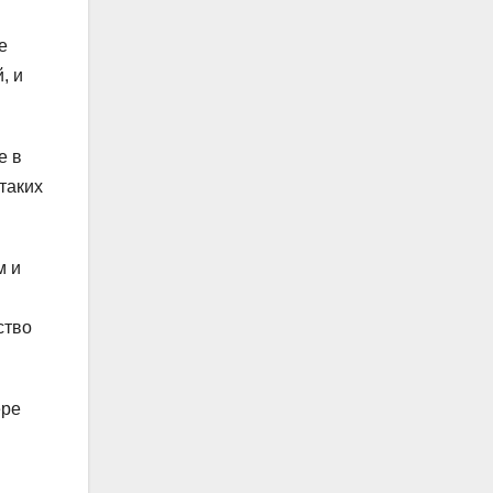
е
, и
е в
таких
м и
ство
ере