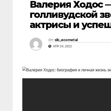
Валерия Ходос 
р
l
а
голливудской зв
a
в
актрисы и успе
s
и
s
т
n
От
sib_ecometal
ь
i
АПР 24, 2022
k
i