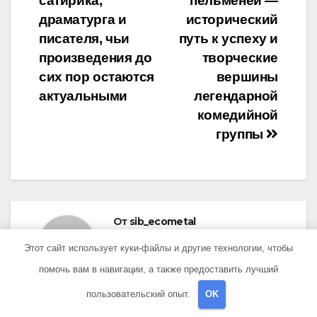
записям
сатирика,
пельменей —
драматурга и
исторический
писателя, чьи
путь к успеху и
произведения до
творческие
сих пор остаются
вершины
актуальными
легендарной
комедийной
группы
От
sib_ecometal
Этот сайт использует куки-файлы и другие технологии, чтобы
помочь вам в навигации, а также предоставить лучший
пользовательский опыт.
OK