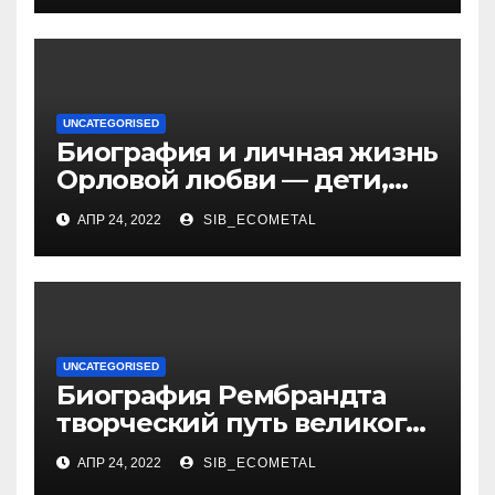
бизнесмена
UNCATEGORISED
Биография и личная жизнь
Орловой любви — дети,
достижения, семейные
АПР 24, 2022
SIB_ECOMETAL
радости
UNCATEGORISED
Биография Рембрандта
творческий путь великого
художника
АПР 24, 2022
SIB_ECOMETAL