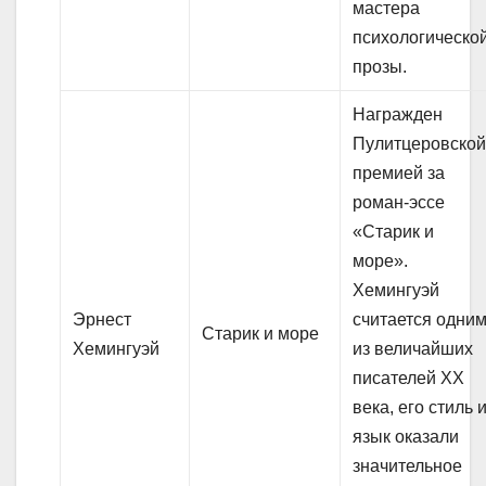
мастера
психологическо
прозы.
Награжден
Пулитцеровско
премией за
роман-эссе
«Старик и
море».
Хемингуэй
Эрнест
считается одни
Старик и море
Хемингуэй
из величайших
писателей XX
века, его стиль 
язык оказали
значительное