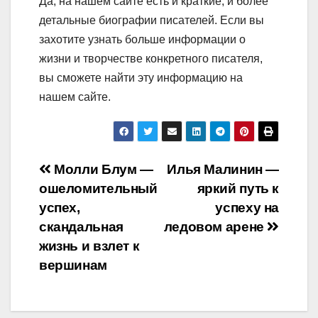
Да, на нашем сайте есть и краткие, и более
детальные биографии писателей. Если вы
захотите узнать больше информации о
жизни и творчестве конкретного писателя,
вы сможете найти эту информацию на
нашем сайте.
Навигация
Молли Блум —
Илья Малинин —
ошеломительный
яркий путь к
по
успех,
успеху на
записям
скандальная
ледовом арене
жизнь и взлет к
вершинам