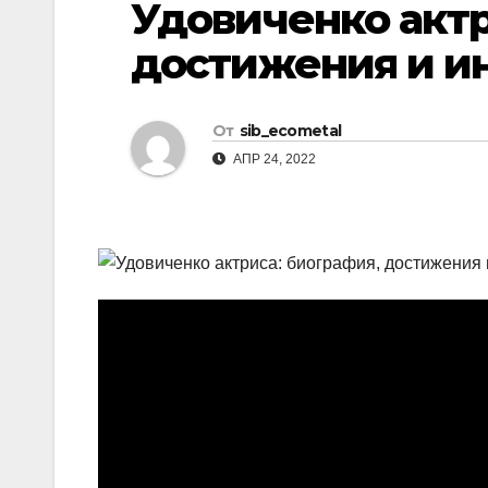
Удовиченко акт
р
l
а
достижения и и
a
в
s
и
От
sib_ecometal
s
т
АПР 24, 2022
n
ь
i
k
i