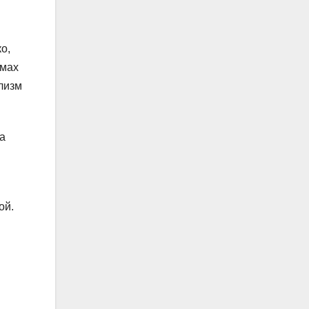
о,
ьмах
лизм
а
ой.