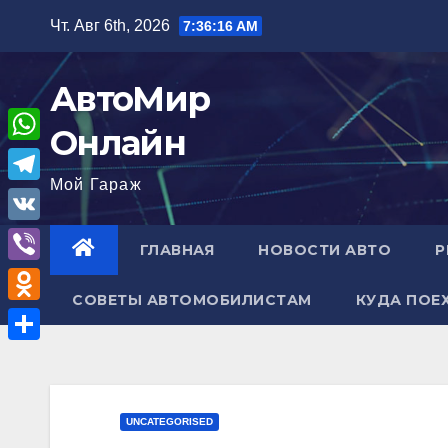
Перейти
Чт. Авг 6th, 2026
7:36:17 AM
к
содержимому
АвтоМир
Онлайн
W
Мой Гараж
h
T
a
e
V
ГЛАВНАЯ
НОВОСТИ АВТО
Р
t
l
K
V
s
e
СОВЕТЫ АВТОМОБИЛИСТАМ
КУДА ПОЕ
i
A
O
g
b
p
d
r
О
e
p
n
a
т
r
o
m
п
UNCATEGORISED
k