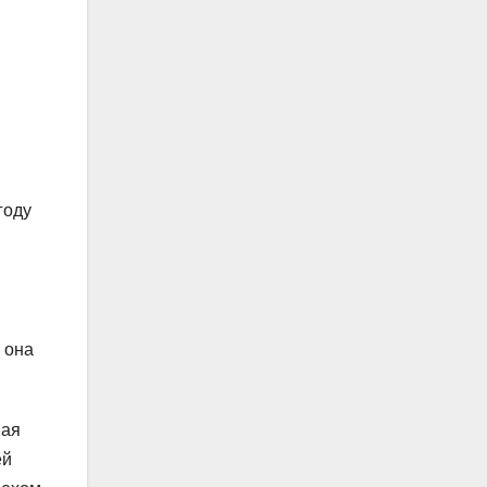
году
 она
шая
ей