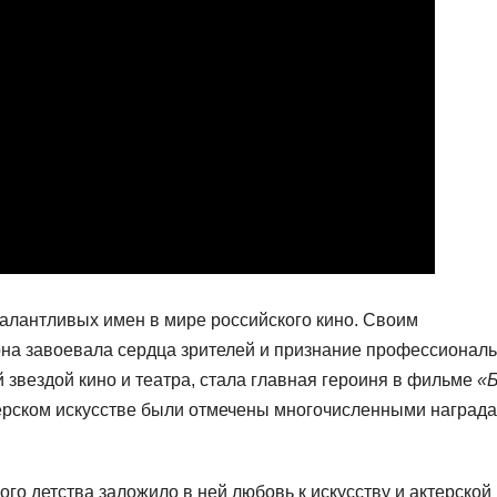
талантливых имен в мире российского кино. Своим
на завоевала сердца зрителей и признание профессионал
й звездой кино и театра, стала главная героиня в фильме
«Б
ктерском искусстве были отмечены многочисленными наград
ого детства заложило в ней любовь к искусству и актерской 