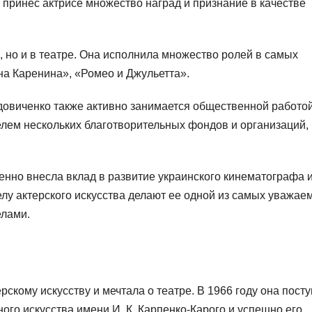
 принес актрисе множество наград и признание в качестве
, но и в театре. Она исполнила множество ролей в самых
нна Каренина», «Ромео и Джульетта».
довиченко также активно занимается общественной работой
елем нескольких благотворительных фондов и организаций,
енно внесла вклад в развитие украинского кинематографа 
елу актерского искусства делают ее одной из самых уважае
елами.
рскому искусству и мечтала о театре. В 1966 году она пост
ого искусства имени И. К. Карпенко-Карого и успешно его