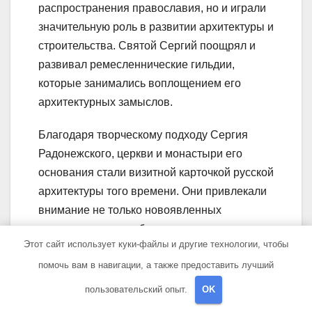
распространения православия, но и играли
значительную роль в развитии архитектуры и
строительства. Святой Сергий поощрял и
развивал ремесленнические гильдии,
которые занимались воплощением его
архитектурных замыслов.
Благодаря творческому подходу Сергия
Радонежского, церкви и монастыри его
основания стали визитной карточкой русской
архитектуры того времени. Они привлекали
внимание не только новоявленных
христиан, но и зарубежных
Этот сайт использует куки-файлы и другие технологии, чтобы
путешественников, которые приезжали
помочь вам в навигации, а также предоставить лучший
издалека, чтобы увидеть эти прекрасные
сооружения.
пользовательский опыт.
OK