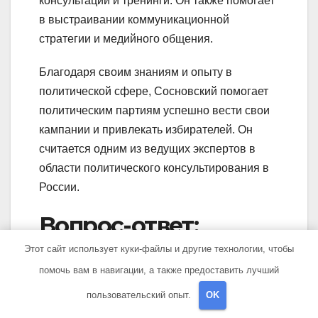
консультации и тренинги. Он также помогает
в выстраивании коммуникационной
стратегии и медийного общения.
Благодаря своим знаниям и опыту в
политической сфере, Сосновский помогает
политическим партиям успешно вести свои
кампании и привлекать избирателей. Он
считается одним из ведущих экспертов в
области политического консультирования в
России.
Вопрос-ответ:
Этот сайт использует куки-файлы и другие технологии, чтобы
Какие достижения имеет
помочь вам в навигации, а также предоставить лучший
политолог Сосновский
пользовательский опыт.
OK
Александр?