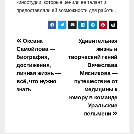
киностудии, которые ценили ее талант и
предоставляли ей возможности для работы.
Навигация
Оксана
Удивительная
Самойлова —
жизнь и
по
биография,
творческий гений
записям
достижения,
Вячеслава
личная жизнь —
Мясникова —
всё, что нужно
путешествие от
знать
медицины к
юмору в команде
Уральские
пельмени