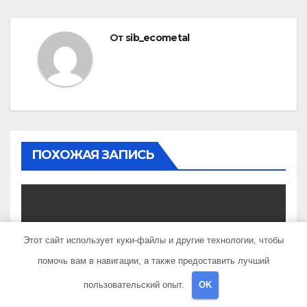
От
sib_ecometal
ПОХОЖАЯ ЗАПИСЬ
UNCATEGORISED
Этот сайт использует куки-файлы и другие технологии, чтобы
Мавлетбердин Ильдар
помочь вам в навигации, а также предоставить лучший
Маратович — биография и
достижения талантливого
пользовательский опыт.
OK
АПР 24, 2022
SIB_ECOMETAL
российского политика и