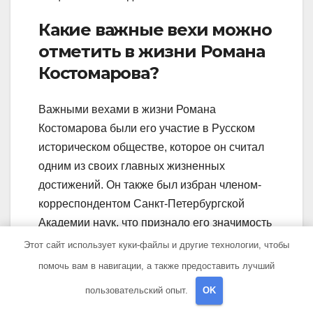
Какие важные вехи можно
отметить в жизни Романа
Костомарова?
Важными вехами в жизни Романа
Костомарова были его участие в Русском
историческом обществе, которое он считал
одним из своих главных жизненных
достижений. Он также был избран членом-
корреспондентом Санкт-Петербургской
Академии наук, что признало его значимость
и вклад в историографию. Его ролик в
Этот сайт использует куки-файлы и другие технологии, чтобы
культурной жизни Украины и России также
помочь вам в навигации, а также предоставить лучший
значимый и долго сиял в моменте своей
пользовательский опыт.
OK
жизни.