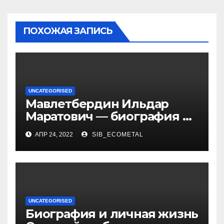
ПОХОЖАЯ ЗАПИСЬ
UNCATEGORISED
Мавлетбердин Ильдар
Маратович — биография и
достижения талантливого
АПР 24, 2022
SIB_ECOMETAL
российского политика и
бизнесмена
UNCATEGORISED
Биография и личная жизнь