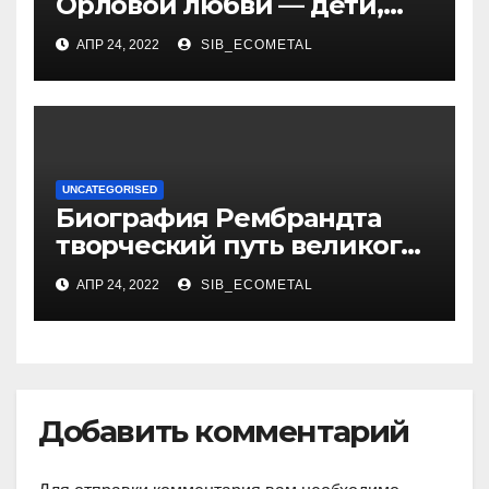
Орловой любви — дети,
достижения, семейные
АПР 24, 2022
SIB_ECOMETAL
радости
UNCATEGORISED
Биография Рембрандта
творческий путь великого
художника
АПР 24, 2022
SIB_ECOMETAL
Добавить комментарий