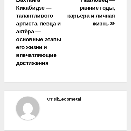
по
Кикабидзе —
ранние годы,
записям
талантливого
карьера и личная
артиста, певца и
жизнь
актёра —
основные этапы
его жизни и
впечатляющие
достижения
От
sib_ecometal