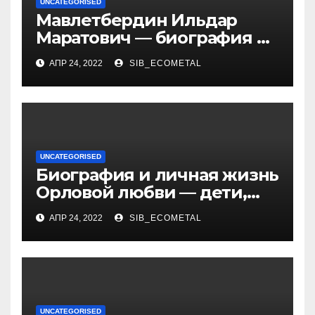
UNCATEGORISED
Мавлетбердин Ильдар
Маратович — биография и
достижения талантливого
АПР 24, 2022
SIB_ECOMETAL
российского политика и
бизнесмена
UNCATEGORISED
Биография и личная жизнь
Орловой любви — дети,
достижения, семейные
АПР 24, 2022
SIB_ECOMETAL
радости
UNCATEGORISED