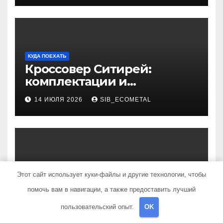
КУДА ПОЕХАТЬ
Кроссовер Ситирей:
комплектации и
характеристики
14 ИЮЛЯ 2026
SIB_ECOMETAL
НОВОСТИ АВТО
Этот сайт использует куки-файлы и другие технологии, чтобы
Методы подбора
новостроек по заданным
помочь вам в навигации, а также предоставить лучший
критериям
пользовательский опыт.
OK
12 ИЮЛЯ 2026
SIB_ECOMETAL