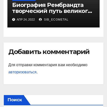
Биография Рембрандта
творческий путь великого
художника
АПР 24, 2022
SIB_ECOMETAL
Добавить комментарий
Для отправки комментария вам необходимо
авторизоваться
.
Поиск