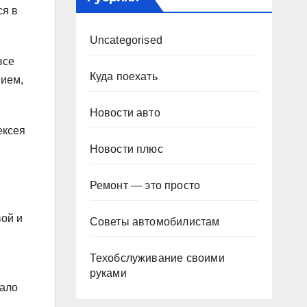
ся в
Uncategorised
все
Куда поехать
нием,
Новости авто
ексея
Новости плюс
.
Ремонт — это просто
ой и
Советы автомобилистам
Техобслуживание своими
руками
вало