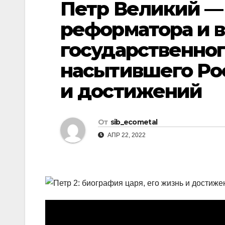
Петр Великий —
р
l
а
реформатора и 
a
в
государственног
s
и
s
насытившего Ро
т
n
ь
и достижений
i
k
От
sib_ecometal
i
АПР 22, 2022