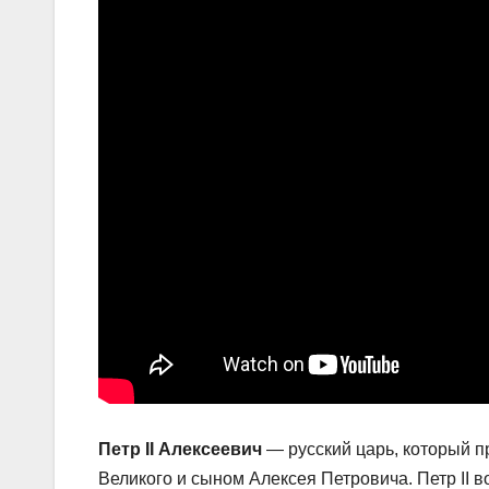
Петр II Алексеевич
— русский царь, который п
Великого и сыном Алексея Петровича. Петр II в