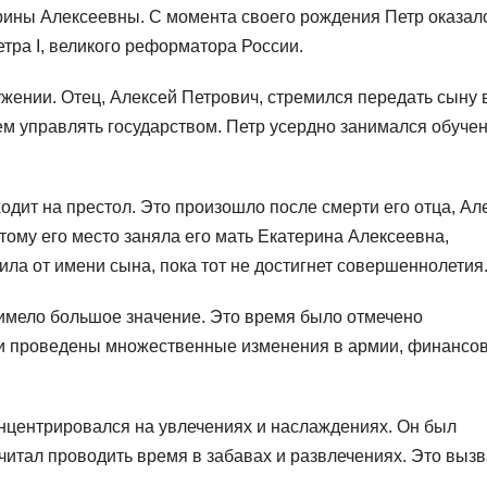
ерины Алексеевны. С момента своего рождения Петр оказал
етра I, великого реформатора России.
жении. Отец, Алексей Петрович, стремился передать сыну 
ем управлять государством. Петр усердно занимался обуче
осходит на престол. Это произошло после смерти его отца, Ал
тому его место заняла его мать Екатерина Алексеевна,
ла от имени сына, пока тот не достигнет совершеннолетия
о имело большое значение. Это время было отмечено
и проведены множественные изменения в армии, финансов
концентрировался на увлечениях и наслаждениях. Он был
читал проводить время в забавах и развлечениях. Это выз
.