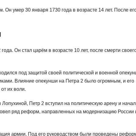
. Он умер 30 января 1730 года в возрасте 14 лет. После ег
л
ода. Он стал царём в возрасте 10 лет, после смерти своег
ходился под защитой своей политической и военной опекун
ками. Влияние опекунши на Петра 2 было огромным, и его
от их воли.
ы Лопухиной, Петр 2 вступил на политическую арену и начал
ровел ряд реформ, направленных на модернизацию России 
зация армии. Под его руководством были проведены рефор