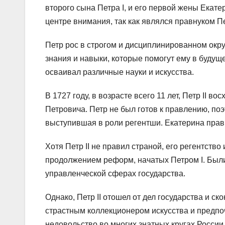
второго сына Петра I, и его первой жены Екат
центре внимания, так как являлся правнуком П
Петр рос в строгом и дисциплинированном окру
знания и навыки, которые помогут ему в будущ
осваивал различные науки и искусства.
В 1727 году, в возрасте всего 11 лет, Петр II в
Петровича. Петр не был готов к правлению, поэ
выступившая в роли регентши. Екатерина прави
Хотя Петр II не правил страной, его регентств
продолжением реформ, начатых Петром I. Был
управленческой сферах государства.
Однако, Петр II отошел от дел государства и с
страстным коллекционером искусства и предпо
недовольство во многих знатных кругах России