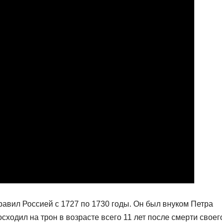
равил Россией с 1727 по 1730 годы. Он был внуком Петра
осходил на трон в возрасте всего 11 лет после смерти своег