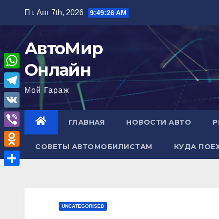
Перейти
Пт. Авг 7th, 2026
9:49:26 AM
к
содержимому
АвтоМир
Онлайн
W
Мой Гараж
h
T
a
e
V
ГЛАВНАЯ
НОВОСТИ АВТО
Р
t
l
K
V
s
e
СОВЕТЫ АВТОМОБИЛИСТАМ
КУДА ПОЕ
i
A
O
g
b
p
d
r
О
e
p
n
a
т
r
o
m
п
UNCATEGORISED
k