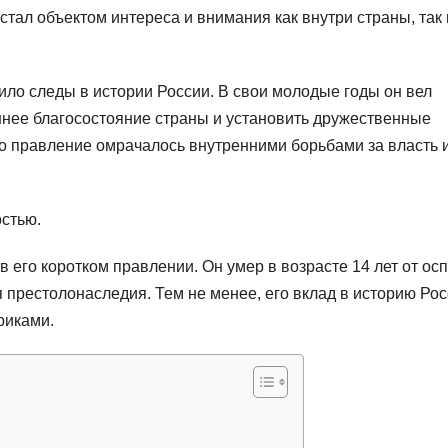
 стал объектом интереса и внимания как внутри страны, так 
вило следы в истории России. В свои молодые годы он вел
ннее благосостояние страны и установить дружественные
го правление омрачалось внутренними борьбами за власть 
остью.
в его коротком правлении. Он умер в возрасте 14 лет от ос
 престолонаследия. Тем не менее, его вклад в историю Ро
риками.