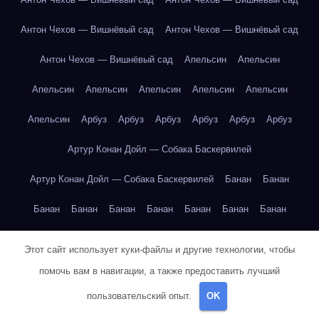
Антон Чехов — Вишнёвый сад
Антон Чехов — Вишнёвый сад
Антон Чехов — Вишнёвый сад
Апельсин
Апельсин
Апельсин
Апельсин
Апельсин
Апельсин
Апельсин
Апельсин
Арбуз
Арбуз
Арбуз
Арбуз
Арбуз
Арбуз
Артур Конан Дойл — Собака Баскервилей
Артур Конан Дойл — Собака Баскервилей
Банан
Банан
Банан
Банан
Банан
Банан
Банан
Банан
Банан
Банан
Банан
Банан
Бангкок
Бангкок
Бангкок
Бангкок
Этот сайт использует куки-файлы и другие технологии, чтобы
Бангкок
Бангкок
Бангкок
Бангкок
Бангкок
Бангкок
помочь вам в навигации, а также предоставить лучший
пользовательский опыт.
OK
Бангкок
Бангкок
Бангкок
Бангкок
Бангкок
Бангкок