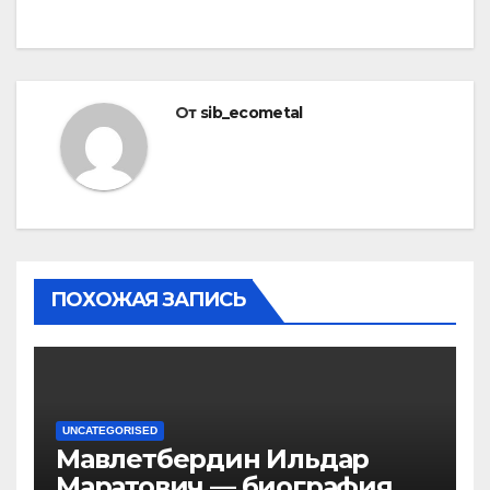
От
sib_ecometal
ПОХОЖАЯ ЗАПИСЬ
UNCATEGORISED
Мавлетбердин Ильдар
Маратович — биография и