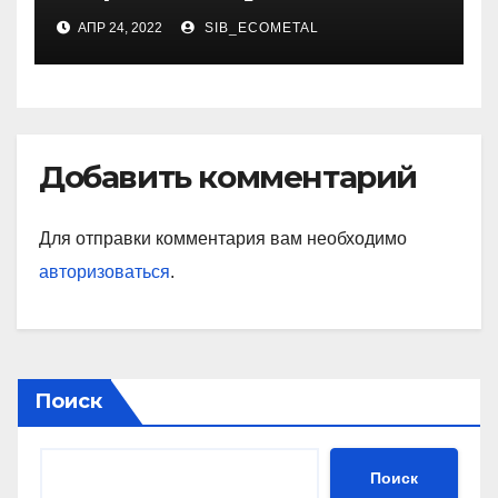
художника
АПР 24, 2022
SIB_ECOMETAL
Добавить комментарий
Для отправки комментария вам необходимо
авторизоваться
.
Поиск
Поиск