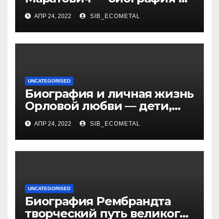
достижения талантливого
АПР 24, 2022
SIB_ECOMETAL
российского политика и
бизнесмена
UNCATEGORISED
Биография и личная жизнь
Орловой любви — дети,
достижения, семейные
АПР 24, 2022
SIB_ECOMETAL
радости
UNCATEGORISED
Биография Рембрандта
творческий путь великого