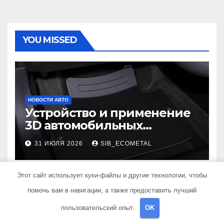
YOU MISSED
НОВОСТИ АВТО
Устройство и применение
3D автомобильных
ковриков
31 ИЮЛЯ 2026
SIB_ECOMETAL
Этот сайт использует куки-файлы и другие технологии, чтобы
помочь вам в навигации, а также предоставить лучший
пользовательский опыт.
OK
НОВОСТИ АВТО
Основные этапы