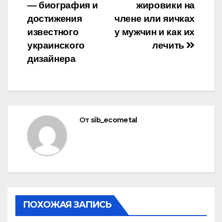
— биография и
жировики на
по
достижения
члене или яичках
записям
известного
у мужчин и как их
украинского
лечить
дизайнера
От
sib_ecometal
ПОХОЖАЯ ЗАПИСЬ