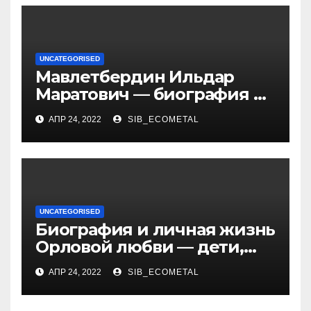
UNCATEGORISED
Мавлетбердин Ильдар
Маратович — биография и
достижения талантливого
АПР 24, 2022
SIB_ECOMETAL
российского политика и
бизнесмена
UNCATEGORISED
Биография и личная жизнь
Орловой любви — дети,
достижения, семейные
АПР 24, 2022
SIB_ECOMETAL
радости