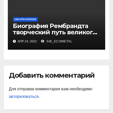
UNCATEGORISED
Биография Рембрандта
творческий путь великого
художника
АПР 24, 2022
SIB_ECOMETAL
Добавить комментарий
Для отправки комментария вам необходимо
авторизоваться
.