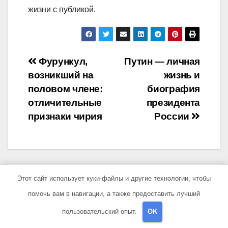
жизни с публикой.
Навигация
Фурункул,
Путин — личная
возникший на
жизнь и
по
половом члене:
биография
записям
отличительные
президента
признаки чирия
России
Этот сайт использует куки-файлы и другие технологии, чтобы
От
sib_ecometal
помочь вам в навигации, а также предоставить лучший
пользовательский опыт.
OK