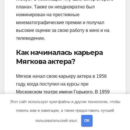
плана». Также он неоднократно был
номинирован на престижные
кинематографические премии и получал
высокие оценки за свою работу в кино и на
телевидении.
Как начиналась карьера
Мягкова актера?
Мягков начал свою карьеру актера в 1956
году, когда поступил на курсы при
Московском театре имени Горького. В 1959
году он был принят в труппу этого театра и
Этот сайт использует куки-файлы и другие технологии, чтобы
стал его постоянным актером.
помочь вам в навигации, а также предоставить лучший
Какие особенности были в
пользовательский опыт.
OK