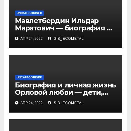
UNCATEGORISED
Мавлетбердин Ильдар
Маратович — биография и
достижения талантливого
АПР 24, 2022
SIB_ECOMETAL
российского политика и
бизнесмена
UNCATEGORISED
Биография и личная жизнь
Орловой любви — дети,
достижения, семейные
АПР 24, 2022
SIB_ECOMETAL
радости