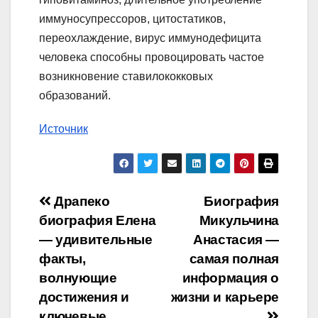
иммуносупрессоров, цитостатиков,
переохлаждение, вирус иммунодефицита
человека способны провоцировать частое
возникновение ставилококковых
образований.
Источник
Навигация
Драпеко
Биография
биография Елена
Микульчина
по
— удивительные
Анастасия —
записям
факты,
самая полная
волнующие
информация о
достижения и
жизни и карьере
ключевые