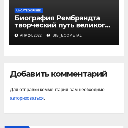
UNCATEGORISED
Биография Рембрандта
творческий путь великого
художника
АПР 24, 2022
SIB_ECOMETAL
Добавить комментарий
Для отправки комментария вам необходимо
авторизоваться
.