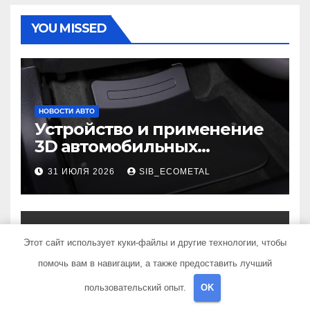
YOU MISSED
НОВОСТИ АВТО
Устройство и применение
3D автомобильных
ковриков
31 ИЮЛЯ 2026
SIB_ECOMETAL
Этот сайт использует куки-файлы и другие технологии, чтобы
помочь вам в навигации, а также предоставить лучший
НОВОСТИ АВТО
Основные этапы
пользовательский опыт.
OK
возведения гаража