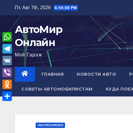
Перейти
Пт. Авг 7th, 2026
6:54:09 PM
к
содержимому
АвтоМир
Онлайн
W
Мой Гараж
h
T
a
e
V
ГЛАВНАЯ
НОВОСТИ АВТО
Р
t
l
K
V
s
e
СОВЕТЫ АВТОМОБИЛИСТАМ
КУДА ПОЕ
i
A
O
g
b
p
d
r
О
e
p
n
a
т
r
o
m
п
UNCATEGORISED
k