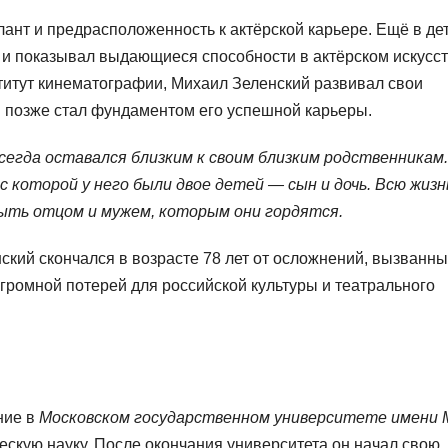
ант и предрасположенность к актёрской карьере. Ещё в де
 и показывал выдающиеся способности в актёрском искусст
итут кинематографии, Михаил Зеленский развивал свои
й позже стал фундаментом его успешной карьеры.
сегда оставался близким к своим близким родственникам
 которой у него были двое детей — сын и дочь. Всю жизн
быть отцом и мужем, которым они гордятся.
ский скончался в возрасте 78 лет от осложнений, вызванны
громной потерей для российской культуры и театрального
ние в
Московском государственном университете имени М
ическую науку. После окончания университета он начал свою