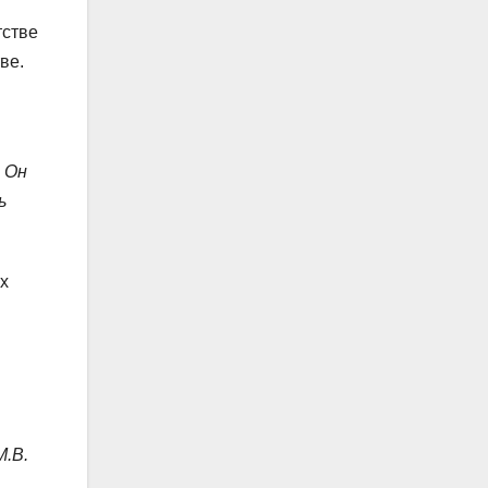
тстве
ве.
. Он
ь
х
.В.