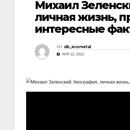
Михаил Зеленск
р
l
а
личная жизнь, п
a
в
интересные фак
s
и
s
т
n
От
sib_ecometal
ь
i
АПР 22, 2022
k
i