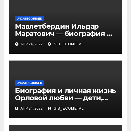
UNCATEGORISED
Мавлетбердин Ильдар
Маратович — биография и
достижения талантливого
АПР 24, 2022
SIB_ECOMETAL
российского политика и
бизнесмена
UNCATEGORISED
Биография и личная жизнь
Орловой любви — дети,
достижения, семейные
АПР 24, 2022
SIB_ECOMETAL
радости