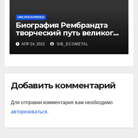
UNCATEGORISED
Биография Рембрандта
творческий путь великого
художника
АПР 24, 2022
SIB_ECOMETAL
Добавить комментарий
Для отправки комментария вам необходимо
авторизоваться
.