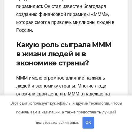
пирамидист. Он стал известен благодаря
созданию финансовой пирамиды «МММ»,
которая смогла привлечь миллионы людей в
России.
Какую роль сыграла МММ
в жизни людей и в
экономике страны?
МММ имело огромное влияние на жизнь
людей и экономику страны. Многие люди
вложили свои деньги в МММ в надежде на
большую прибыль. Однако, когда пирамида
Этот сайт использует куки-файлы и другие технологии, чтобы
обрушилась, многие люди потеряли все свои
помочь вам в навигации, а также предоставить лучший
сбережения. Это привело к массовым
пользовательский опыт.
OK
финансовым потрясениям и социальным