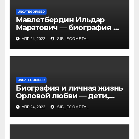
UNCATEGORISED
Мавлетбердин Ильдар
Маратович — биография и
достижения талантливого
АПР 24, 2022
SIB_ECOMETAL
российского политика и
бизнесмена
UNCATEGORISED
Биография и личная жизнь
Орловой любви — дети,
достижения, семейные
АПР 24, 2022
SIB_ECOMETAL
радости