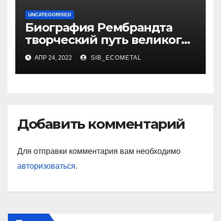
UNCATEGORISED
Биография Рембрандта
творческий путь великого
художника
АПР 24, 2022
SIB_ECOMETAL
Добавить комментарий
Для отправки комментария вам необходимо
авторизоваться
.