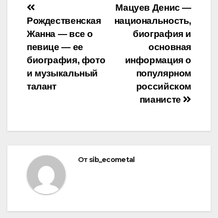
Навигация
Мацуев Денис —
Рождественская
национальность,
по
Жанна — все о
биография и
записям
певице — ее
основная
биография, фото
информация о
и музыкальный
популярном
талант
российском
пианисте
От
sib_ecometal