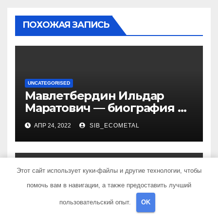
ПОХОЖАЯ ЗАПИСЬ
UNCATEGORISED
Мавлетбердин Ильдар
Маратович — биография и
достижения талантливого
АПР 24, 2022
SIB_ECOMETAL
российского политика и
бизнесмена
Этот сайт использует куки-файлы и другие технологии, чтобы
помочь вам в навигации, а также предоставить лучший
UNCATEGORISED
Биография и личная жизнь
пользовательский опыт.
OK
Орловой любви — дети,