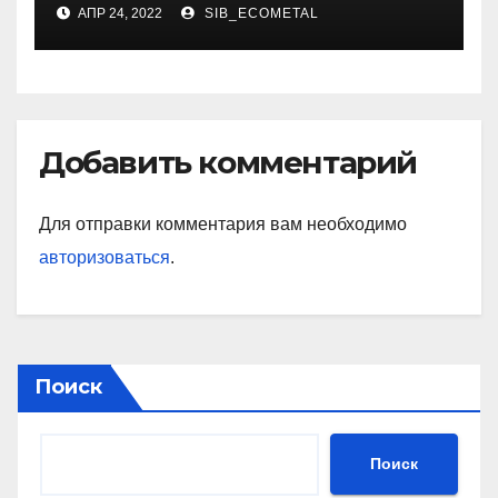
художника
АПР 24, 2022
SIB_ECOMETAL
Добавить комментарий
Для отправки комментария вам необходимо
авторизоваться
.
Поиск
Поиск