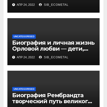
достижения талантливого
АПР 24, 2022
SIB_ECOMETAL
российского политика и
бизнесмена
UNCATEGORISED
Биография и личная жизнь
Орловой любви — дети,
достижения, семейные
АПР 24, 2022
SIB_ECOMETAL
радости
UNCATEGORISED
Биография Рембрандта
творческий путь великого