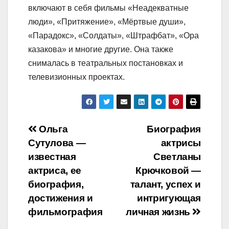
включают в себя фильмы «Неадекватные
люди», «Притяжение», «Мёртвые души»,
«Парадокс», «Солдаты», «Штрафбат», «Ора
казакова» и многие другие. Она также
снималась в театральных постановках и
телевизионных проектах.
Навигация
Ольга
Биография
Сутулова —
актрисы
по
известная
Светланы
записям
актриса, ее
Крючковой —
биография,
талант, успех и
достижения и
интригующая
фильмография
личная жизнь