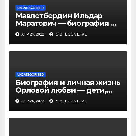
UNCATEGORISED
Мавлетбердин Ильдар
Маратович — биография и
достижения талантливого
АПР 24, 2022
SIB_ECOMETAL
российского политика и
бизнесмена
UNCATEGORISED
Биография и личная жизнь
Орловой любви — дети,
достижения, семейные
АПР 24, 2022
SIB_ECOMETAL
радости