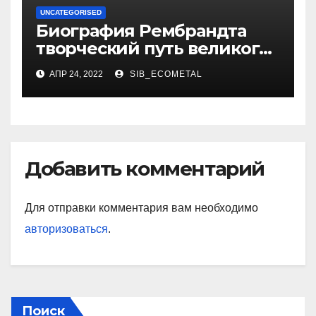
UNCATEGORISED
Биография Рембрандта
творческий путь великого
художника
АПР 24, 2022
SIB_ECOMETAL
Добавить комментарий
Для отправки комментария вам необходимо
авторизоваться
.
Поиск