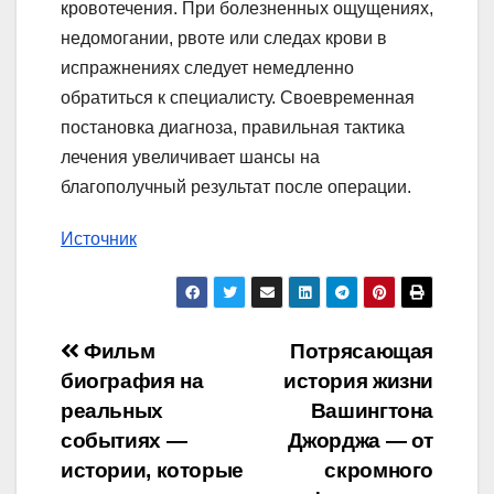
кровотечения. При болезненных ощущениях,
недомогании, рвоте или следах крови в
испражнениях следует немедленно
обратиться к специалисту. Своевременная
постановка диагноза, правильная тактика
лечения увеличивает шансы на
благополучный результат после операции.
Источник
Навигация
Фильм
Потрясающая
биография на
история жизни
по
реальных
Вашингтона
записям
событиях —
Джорджа — от
истории, которые
скромного