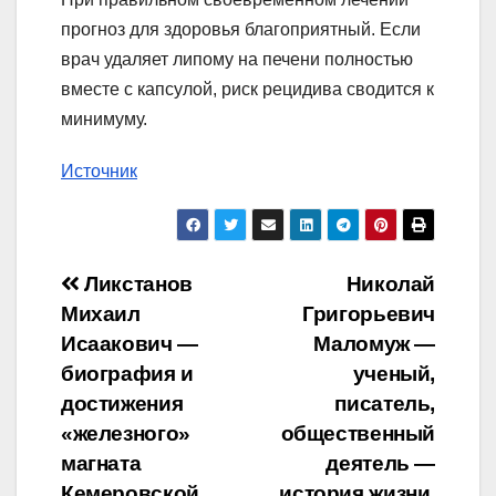
прогноз для здоровья благоприятный. Если
врач удаляет липому на печени полностью
вместе с капсулой, риск рецидива сводится к
минимуму.
Источник
Навигация
Ликстанов
Николай
Михаил
Григорьевич
по
Исаакович —
Маломуж —
записям
биография и
ученый,
достижения
писатель,
«железного»
общественный
магната
деятель —
Кемеровской
история жизни,