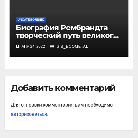
UNCATEGORISED
Биография Рембрандта
творческий путь великого
художника
АПР 24, 2022
SIB_ECOMETAL
Добавить комментарий
Для отправки комментария вам необходимо
авторизоваться
.