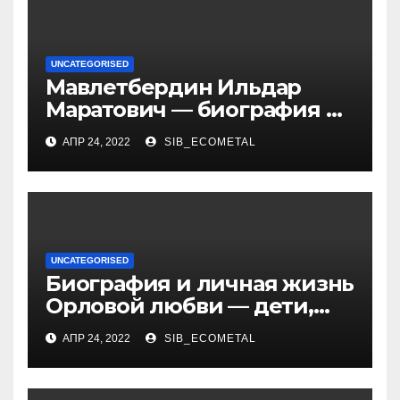
UNCATEGORISED
Мавлетбердин Ильдар
Маратович — биография и
достижения талантливого
АПР 24, 2022
SIB_ECOMETAL
российского политика и
бизнесмена
UNCATEGORISED
Биография и личная жизнь
Орловой любви — дети,
достижения, семейные
АПР 24, 2022
SIB_ECOMETAL
радости