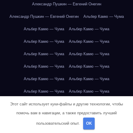
Александр Пушкин — Евгений Онегин
Александр Пушкин — Евгений Онегин
Альбер Камю — Чума
Альбер Камю — Чума
Альбер Камю — Чума
Альбер Камю — Чума
Альбер Камю — Чума
Альбер Камю — Чума
Альбер Камю — Чума
Альбер Камю — Чума
Альбер Камю — Чума
Альбер Камю — Чума
Альбер Камю — Чума
Альбер Камю — Чума
Альбер Камю — Чума
Альбер Камю — Чума
Амстердам
Амстердам
Амстердам
Этот сайт использует куки-файлы и другие технологии, чтобы
помочь вам в навигации, а также предоставить лучший
Амстердам
Амстердам
Амстердам
Амстердам
пользовательский опыт.
OK
Амстердам
Амстердам
Амстердам
Амстердам