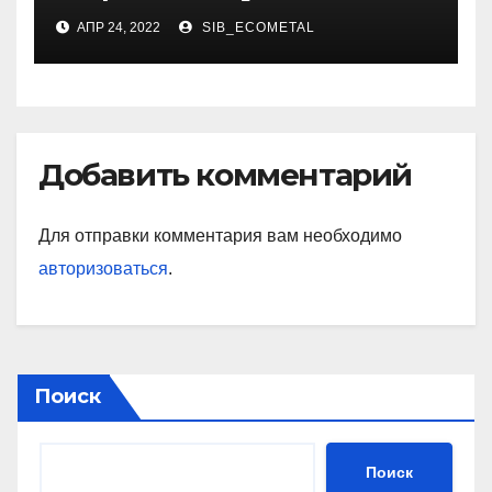
художника
АПР 24, 2022
SIB_ECOMETAL
Добавить комментарий
Для отправки комментария вам необходимо
авторизоваться
.
Поиск
Поиск