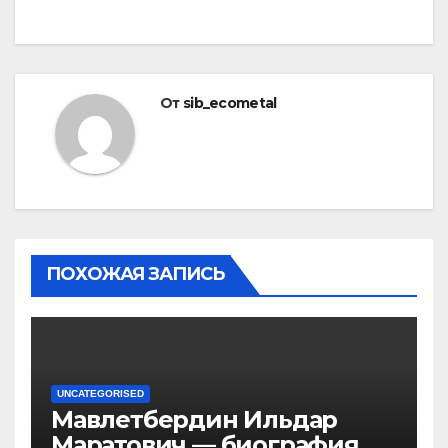
От
sib_ecometal
ПОХОЖАЯ ЗАПИСЬ
UNCATEGORISED
Мавлетбердин Ильдар
Маратович — биография и