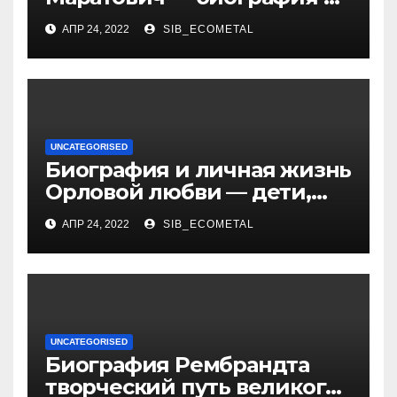
достижения талантливого
АПР 24, 2022
SIB_ECOMETAL
российского политика и
бизнесмена
UNCATEGORISED
Биография и личная жизнь
Орловой любви — дети,
достижения, семейные
АПР 24, 2022
SIB_ECOMETAL
радости
UNCATEGORISED
Биография Рембрандта
творческий путь великого