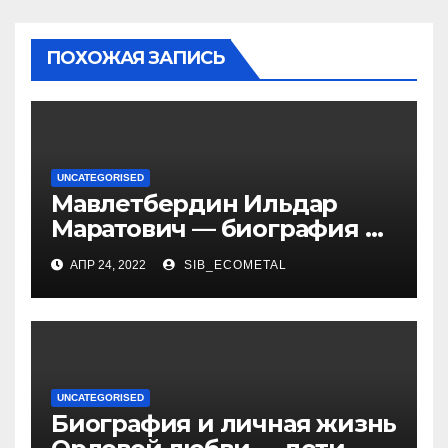
ПОХОЖАЯ ЗАПИСЬ
UNCATEGORISED
Мавлетбердин Ильдар
Маратович — биография и
достижения талантливого
АПР 24, 2022
SIB_ECOMETAL
российского политика и
бизнесмена
UNCATEGORISED
Биография и личная жизнь