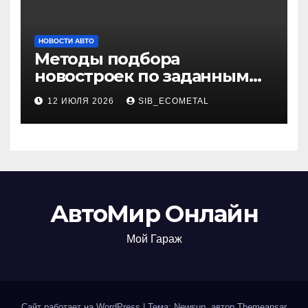
НОВОСТИ АВТО
Методы подбора
новостроек по заданным
критериям
12 ИЮЛЯ 2026
SIB_ECOMETAL
АвтоМир Онлайн
Мой Гараж
Сайт работает на WordPress
|
Тема: Newsup, автор
Themeansar