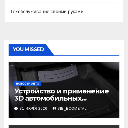
Техобслуживание своими руками
YOU MISSED
НОВОСТИ АВТО
Устройство и применение
3D автомобильных
ковриков
31 ИЮЛЯ 2026
SIB_ECOMETAL