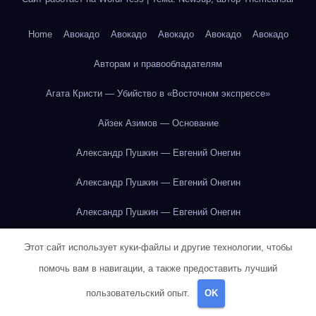
Home
Авокадо
Авокадо
Авокадо
Авокадо
Авокадо
Авторам и правообладателям
Агата Кристи — Убийство в «Восточном экспрессе»
Айзек Азимов — Основание
Александр Пушкин — Евгений Онегин
Александр Пушкин — Евгений Онегин
Александр Пушкин — Евгений Онегин
Александр Пушкин — Евгений Онегин
Этот сайт использует куки-файлы и другие технологии, чтобы
помочь вам в навигации, а также предоставить лучший
Александр Пушкин — Евгений Онегин
пользовательский опыт.
OK
Александр Пушкин — Евгений Онегин