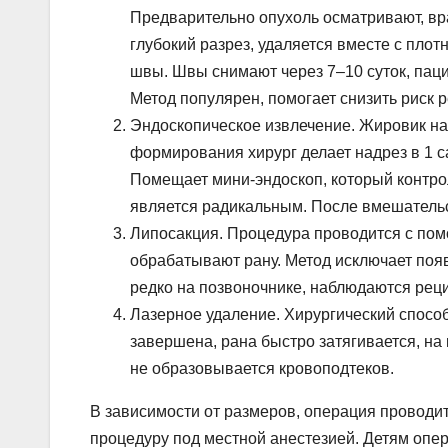
Предварительно опухоль осматривают, вра
глубокий разрез, удаляется вместе с пло
швы. Швы снимают через 7–10 суток, пац
Метод популярен, помогает снизить риск 
Эндоскопическое извлечение. Жировик на 
формирования хирург делает надрез в 1 с
Помещает мини-эндоскоп, который контро
является радикальным. После вмешательс
Липосакция. Процедура проводится с пом
обрабатывают рану. Метод исключает поя
редко на позвоночнике, наблюдаются рец
Лазерное удаление. Хирургический способ
завершена, рана быстро затягивается, на 
не образовывается кровоподтеков.
В зависимости от размеров, операция проводи
процедуру под местной анестезией. Детям опе