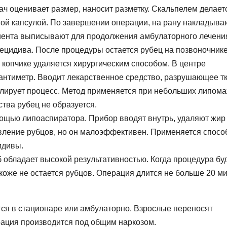
ч оценивает размер, наносит разметку. Скальпелем делает
тной капсулой. По завершении операции, на рану накладыва
иента выписывают для продолжения амбулаторного лечени
рецидива. После процедуры остается рубец на позвоночнике
копчике удаляется хирургическим способом. В центре
антиметр. Вводит лекарственное средство, разрушающее тк
лирует процесс. Метод применяется при небольших липома
тва рубец не образуется.
ощью липоаспиратора. Прибор вводят внутрь, удаляют жир
вление рубцов, но он малоэффективен. Применяется спосо
идивы.
 обладает высокой результативностью. Когда процедура бу
коже не остается рубцов. Операция длится не больше 20 ми
тся в стационаре или амбулаторно. Взрослые переносят
рация производится под общим наркозом.