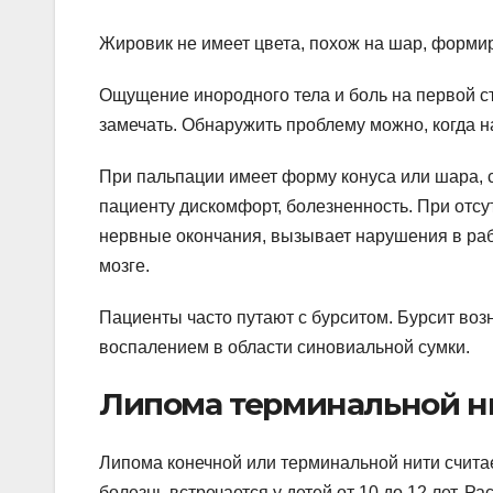
Жировик не имеет цвета, похож на шар, форми
Ощущение инородного тела и боль на первой ст
замечать. Обнаружить проблему можно, когда 
При пальпации имеет форму конуса или шара, 
пациенту дискомфорт, болезненность. При отсу
нервные окончания, вызывает нарушения в раб
мозге.
Пациенты часто путают с бурситом. Бурсит возн
воспалением в области синовиальной сумки.
Липома терминальной н
Липома конечной или терминальной нити счита
болезнь встречается у детей от 10 до 12 лет. Р