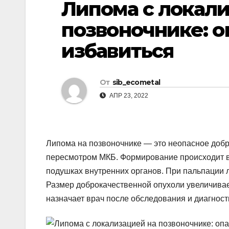
Липома с локали
р
l
а
позвоночнике: о
a
в
избавиться
s
и
s
т
n
От
sib_ecometal
ь
i
АПР 23, 2022
k
i
Липома на позвоночнике — это неопасное доб
пересмотром МКБ. Формирование происходит в 
подушках внутренних органов. При пальпации л
Размер доброкачественной опухоли увеличивае
назначает врач после обследования и диагност