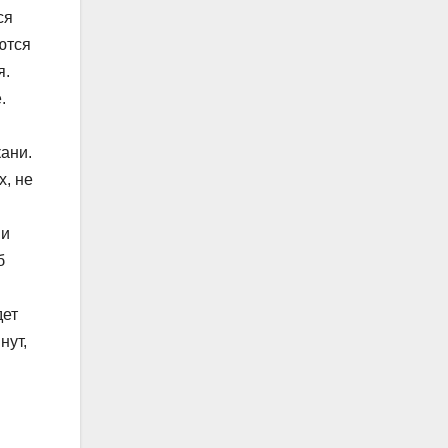
ся
ются
я.
.
ани.
х, не
 и
б
дет
нут,