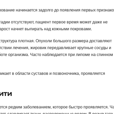
рование начинается задолго до появления первых признако
адии отсутствуют, пациент первое время может даже не
нарост начнет выпирать над кожными покровами.
структура плотная. Опухоли большого размера доставляют
тствии лечения, жировик передавливает крупные сосуды и
оте организма. Часто наблюдается при липоме на спинном
икает в области суставов и позвоночника, проявляется
ити
ется редким заболеванием, которое быстро проявляется. 
астет, сдавливает ткани, расположенные рядом. В результате