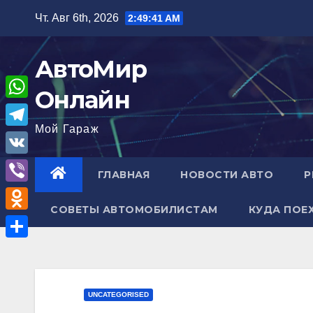
Перейти
Чт. Авг 6th, 2026
2:49:42 AM
к
содержимому
АвтоМир
Онлайн
W
Мой Гараж
h
T
a
e
V
ГЛАВНАЯ
НОВОСТИ АВТО
Р
t
l
K
V
s
e
СОВЕТЫ АВТОМОБИЛИСТАМ
КУДА ПОЕ
i
A
O
g
b
p
d
r
О
e
p
n
a
т
r
o
m
п
UNCATEGORISED
k